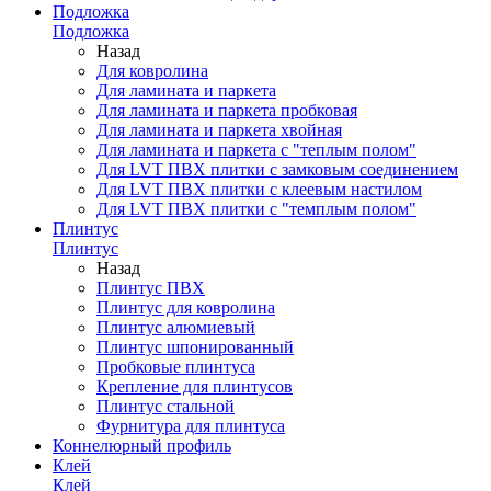
Подложка
Подложка
Назад
Для ковролина
Для ламината и паркета
Для ламината и паркета пробковая
Для ламината и паркета хвойная
Для ламината и паркета с "теплым полом"
Для LVT ПВХ плитки с замковым соединением
Для LVT ПВХ плитки с клеевым настилом
Для LVT ПВХ плитки с "темплым полом"
Плинтус
Плинтус
Назад
Плинтус ПВХ
Плинтус для ковролина
Плинтус алюмиевый
Плинтус шпонированный
Пробковые плинтуса
Крепление для плинтусов
Плинтус стальной
Фурнитура для плинтуса
Коннелюрный профиль
Клей
Клей