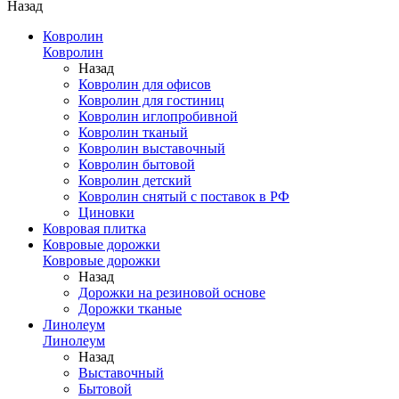
Назад
Ковролин
Ковролин
Назад
Ковролин для офисов
Ковролин для гостиниц
Ковролин иглопробивной
Ковролин тканый
Ковролин выставочный
Ковролин бытовой
Ковролин детский
Ковролин снятый с поставок в РФ
Циновки
Ковровая плитка
Ковровые дорожки
Ковровые дорожки
Назад
Дорожки на резиновой основе
Дорожки тканые
Линолеум
Линолеум
Назад
Выставочный
Бытовой