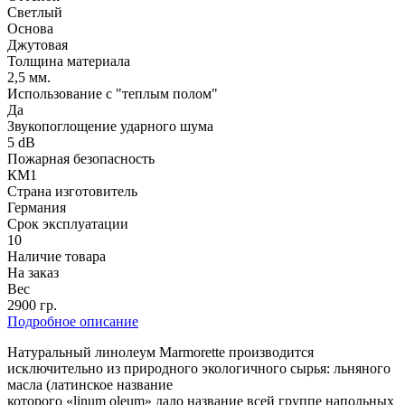
Светлый
Основа
Джутовая
Толщина материала
2,5 мм.
Использование с "теплым полом"
Да
Звукопоглощение ударного шума
5 dB
Пожарная безопасность
КМ1
Страна изготовитель
Германия
Срок эксплуатации
10
Наличие товара
На заказ
Вес
2900 гр.
Подробное описание
Натуральный линолеум Marmorette производится
исключительно из природного экологичного сырья: льняного
масла (латинское название
которого «linum oleum» дало название всей группе напольных