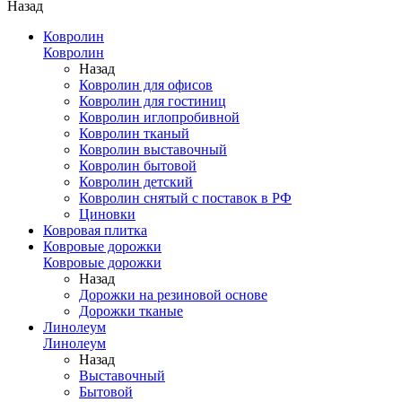
Назад
Ковролин
Ковролин
Назад
Ковролин для офисов
Ковролин для гостиниц
Ковролин иглопробивной
Ковролин тканый
Ковролин выставочный
Ковролин бытовой
Ковролин детский
Ковролин снятый с поставок в РФ
Циновки
Ковровая плитка
Ковровые дорожки
Ковровые дорожки
Назад
Дорожки на резиновой основе
Дорожки тканые
Линолеум
Линолеум
Назад
Выставочный
Бытовой