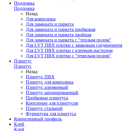
Подложка
Подложка
Назад
Для ковролина
Для ламината и паркета
Для ламината и паркета пробковая
Для ламината и паркета хвойная
Для ламината и паркета с "теплым полом"
Для LVT ПВХ плитки с замковым соединением
Для LVT ПВХ плитки с клеевым настилом
Для LVT ПВХ плитки с "темплым полом"
Плинтус
Плинтус
Назад
Плинтус ПВХ
Плинтус для ковролина
Плинтус алюмиевый
Плинтус шпонированный
Пробковые плинтуса
Крепление для плинтусов
Плинтус стальной
Фурнитура для плинтуса
Коннелюрный профиль
Клей
Клей