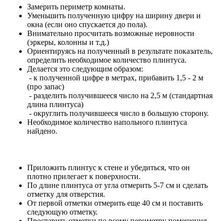
Замерить периметр комнаты.
Уменьшить полученную цифру на ширину двери и
окна (если оно спускается до пола).
Внимательно просчитать возможные неровности
(эркеры, колонны и т.д.)
Ориентируясь на полученный в результате показатель,
определить необходимое количество плинтуса.
Делается это следующим образом:
- к полученной цифре в метрах, прибавить 1,5 - 2 м
(про запас)
- разделить получившееся число на 2,5 м (стандартная
длина плинтуса)
- округлить получившееся число в большую сторону.
Необходимое количество напольного плинтуса
найдено.
Приложить плинтус к стене и убедиться, что он
плотно прилегает к поверхности.
По длине плинтуса от угла отмерить 5-7 см и сделать
отметку для отверстия.
От первой отметки отмерить еще 40 см и поставить
следующую отметку.
Проставить отметки по всему периметру помещения.