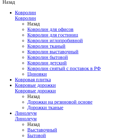
Назад
Ковролин
Ковролин
Назад
Ковролин для офисов
Ковролин для гостиниц
Ковролин иглопробивной
Ковролин тканый
Ковролин выставочный
Ковролин бытовой
Ковролин детский
Ковролин снятый с поставок в РФ
Циновки
Ковровая плитка
Ковровые дорожки
Ковровые дорожки
Назад
Дорожки на резиновой основе
Дорожки тканые
Линолеум
Линолеум
Назад
Выставочный
Бытовой