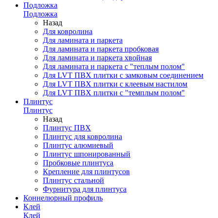
Подложка
Подложка
Назад
Для ковролина
Для ламината и паркета
Для ламината и паркета пробковая
Для ламината и паркета хвойная
Для ламината и паркета с "теплым полом"
Для LVT ПВХ плитки с замковым соединением
Для LVT ПВХ плитки с клеевым настилом
Для LVT ПВХ плитки с "темплым полом"
Плинтус
Плинтус
Назад
Плинтус ПВХ
Плинтус для ковролина
Плинтус алюмиевый
Плинтус шпонированный
Пробковые плинтуса
Крепление для плинтусов
Плинтус стальной
Фурнитура для плинтуса
Коннелюрный профиль
Клей
Клей