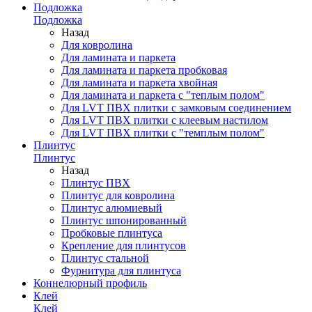
Подложка
Подложка
Назад
Для ковролина
Для ламината и паркета
Для ламината и паркета пробковая
Для ламината и паркета хвойная
Для ламината и паркета с "теплым полом"
Для LVT ПВХ плитки с замковым соединением
Для LVT ПВХ плитки с клеевым настилом
Для LVT ПВХ плитки с "темплым полом"
Плинтус
Плинтус
Назад
Плинтус ПВХ
Плинтус для ковролина
Плинтус алюмиевый
Плинтус шпонированный
Пробковые плинтуса
Крепление для плинтусов
Плинтус стальной
Фурнитура для плинтуса
Коннелюрный профиль
Клей
Клей