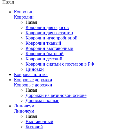
Назад
Ковролин
Ковролин
Назад
Ковролин для офисов
Ковролин для гостиниц
Ковролин иглопробивной
Ковролин тканый
Ковролин выставочный
Ковролин бытовой
Ковролин детский
Ковролин снятый с поставок в РФ
Циновки
Ковровая плитка
Ковровые дорожки
Ковровые дорожки
Назад
Дорожки на резиновой основе
Дорожки тканые
Линолеум
Линолеум
Назад
Выставочный
Бытовой