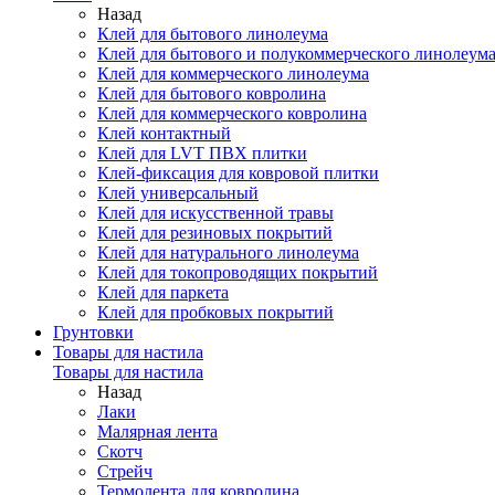
Назад
Клей для бытового линолеума
Клей для бытового и полукоммерческого линолеум
Клей для коммерческого линолеума
Клей для бытового ковролина
Клей для коммерческого ковролина
Клей контактный
Клей для LVT ПВХ плитки
Клей-фиксация для ковровой плитки
Клей универсальный
Клей для искусственной травы
Клей для резиновых покрытий
Клей для натурального линолеума
Клей для токопроводящих покрытий
Клей для паркета
Клей для пробковых покрытий
Грунтовки
Товары для настила
Товары для настила
Назад
Лаки
Малярная лента
Скотч
Стрейч
Термолента для ковролина