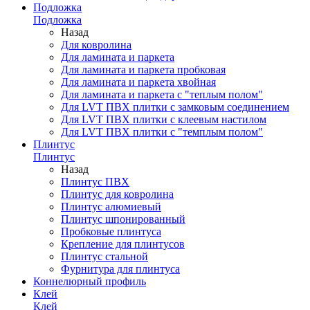
Подложка
Подложка
Назад
Для ковролина
Для ламината и паркета
Для ламината и паркета пробковая
Для ламината и паркета хвойная
Для ламината и паркета с "теплым полом"
Для LVT ПВХ плитки с замковым соединением
Для LVT ПВХ плитки с клеевым настилом
Для LVT ПВХ плитки с "темплым полом"
Плинтус
Плинтус
Назад
Плинтус ПВХ
Плинтус для ковролина
Плинтус алюмиевый
Плинтус шпонированный
Пробковые плинтуса
Крепление для плинтусов
Плинтус стальной
Фурнитура для плинтуса
Коннелюрный профиль
Клей
Клей