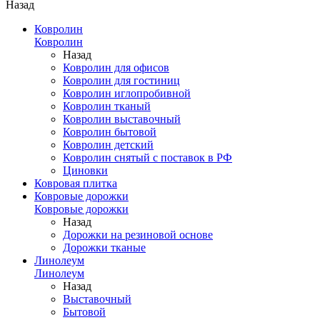
Назад
Ковролин
Ковролин
Назад
Ковролин для офисов
Ковролин для гостиниц
Ковролин иглопробивной
Ковролин тканый
Ковролин выставочный
Ковролин бытовой
Ковролин детский
Ковролин снятый с поставок в РФ
Циновки
Ковровая плитка
Ковровые дорожки
Ковровые дорожки
Назад
Дорожки на резиновой основе
Дорожки тканые
Линолеум
Линолеум
Назад
Выставочный
Бытовой