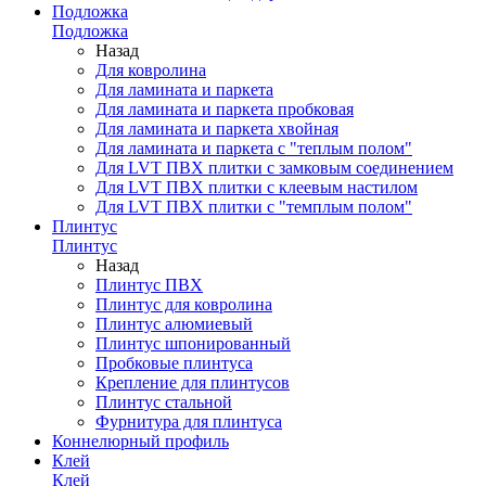
Подложка
Подложка
Назад
Для ковролина
Для ламината и паркета
Для ламината и паркета пробковая
Для ламината и паркета хвойная
Для ламината и паркета с "теплым полом"
Для LVT ПВХ плитки с замковым соединением
Для LVT ПВХ плитки с клеевым настилом
Для LVT ПВХ плитки с "темплым полом"
Плинтус
Плинтус
Назад
Плинтус ПВХ
Плинтус для ковролина
Плинтус алюмиевый
Плинтус шпонированный
Пробковые плинтуса
Крепление для плинтусов
Плинтус стальной
Фурнитура для плинтуса
Коннелюрный профиль
Клей
Клей