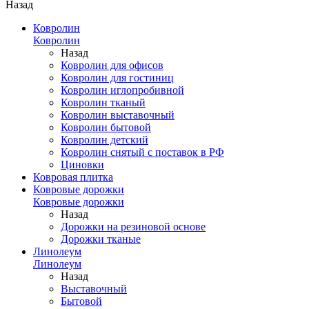
Назад
Ковролин
Ковролин
Назад
Ковролин для офисов
Ковролин для гостиниц
Ковролин иглопробивной
Ковролин тканый
Ковролин выставочный
Ковролин бытовой
Ковролин детский
Ковролин снятый с поставок в РФ
Циновки
Ковровая плитка
Ковровые дорожки
Ковровые дорожки
Назад
Дорожки на резиновой основе
Дорожки тканые
Линолеум
Линолеум
Назад
Выставочный
Бытовой