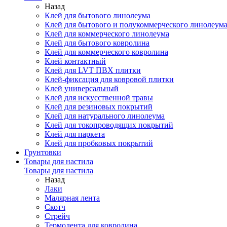
Назад
Клей для бытового линолеума
Клей для бытового и полукоммерческого линолеум
Клей для коммерческого линолеума
Клей для бытового ковролина
Клей для коммерческого ковролина
Клей контактный
Клей для LVT ПВХ плитки
Клей-фиксация для ковровой плитки
Клей универсальный
Клей для искусственной травы
Клей для резиновых покрытий
Клей для натурального линолеума
Клей для токопроводящих покрытий
Клей для паркета
Клей для пробковых покрытий
Грунтовки
Товары для настила
Товары для настила
Назад
Лаки
Малярная лента
Скотч
Стрейч
Термолента для ковролина