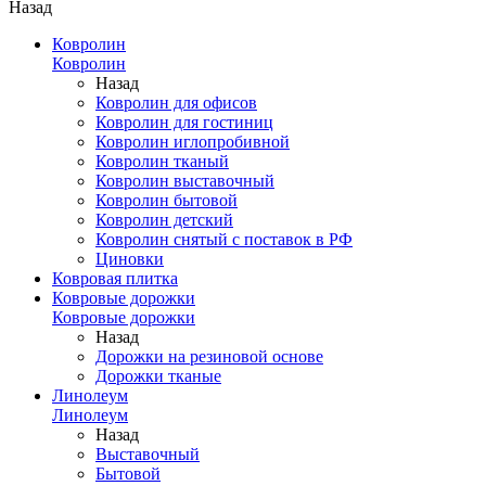
Назад
Ковролин
Ковролин
Назад
Ковролин для офисов
Ковролин для гостиниц
Ковролин иглопробивной
Ковролин тканый
Ковролин выставочный
Ковролин бытовой
Ковролин детский
Ковролин снятый с поставок в РФ
Циновки
Ковровая плитка
Ковровые дорожки
Ковровые дорожки
Назад
Дорожки на резиновой основе
Дорожки тканые
Линолеум
Линолеум
Назад
Выставочный
Бытовой