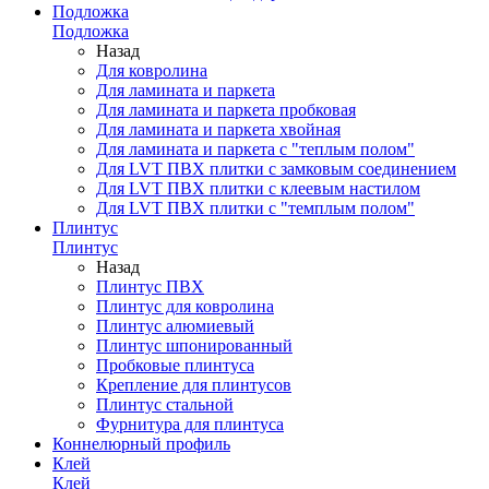
Подложка
Подложка
Назад
Для ковролина
Для ламината и паркета
Для ламината и паркета пробковая
Для ламината и паркета хвойная
Для ламината и паркета с "теплым полом"
Для LVT ПВХ плитки с замковым соединением
Для LVT ПВХ плитки с клеевым настилом
Для LVT ПВХ плитки с "темплым полом"
Плинтус
Плинтус
Назад
Плинтус ПВХ
Плинтус для ковролина
Плинтус алюмиевый
Плинтус шпонированный
Пробковые плинтуса
Крепление для плинтусов
Плинтус стальной
Фурнитура для плинтуса
Коннелюрный профиль
Клей
Клей