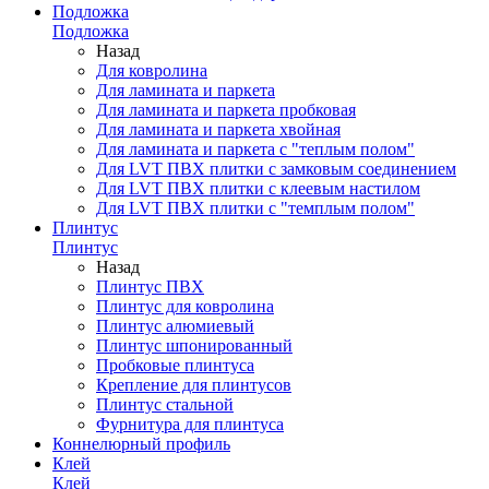
Подложка
Подложка
Назад
Для ковролина
Для ламината и паркета
Для ламината и паркета пробковая
Для ламината и паркета хвойная
Для ламината и паркета с "теплым полом"
Для LVT ПВХ плитки с замковым соединением
Для LVT ПВХ плитки с клеевым настилом
Для LVT ПВХ плитки с "темплым полом"
Плинтус
Плинтус
Назад
Плинтус ПВХ
Плинтус для ковролина
Плинтус алюмиевый
Плинтус шпонированный
Пробковые плинтуса
Крепление для плинтусов
Плинтус стальной
Фурнитура для плинтуса
Коннелюрный профиль
Клей
Клей