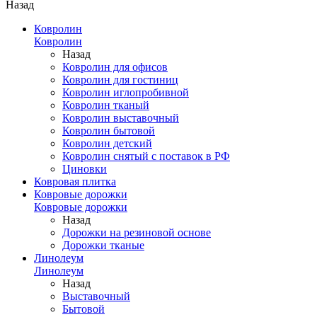
Назад
Ковролин
Ковролин
Назад
Ковролин для офисов
Ковролин для гостиниц
Ковролин иглопробивной
Ковролин тканый
Ковролин выставочный
Ковролин бытовой
Ковролин детский
Ковролин снятый с поставок в РФ
Циновки
Ковровая плитка
Ковровые дорожки
Ковровые дорожки
Назад
Дорожки на резиновой основе
Дорожки тканые
Линолеум
Линолеум
Назад
Выставочный
Бытовой