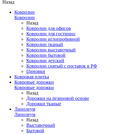
Назад
Ковролин
Ковролин
Назад
Ковролин для офисов
Ковролин для гостиниц
Ковролин иглопробивной
Ковролин тканый
Ковролин выставочный
Ковролин бытовой
Ковролин детский
Ковролин снятый с поставок в РФ
Циновки
Ковровая плитка
Ковровые дорожки
Ковровые дорожки
Назад
Дорожки на резиновой основе
Дорожки тканые
Линолеум
Линолеум
Назад
Выставочный
Бытовой