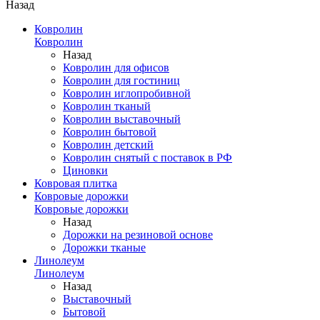
Назад
Ковролин
Ковролин
Назад
Ковролин для офисов
Ковролин для гостиниц
Ковролин иглопробивной
Ковролин тканый
Ковролин выставочный
Ковролин бытовой
Ковролин детский
Ковролин снятый с поставок в РФ
Циновки
Ковровая плитка
Ковровые дорожки
Ковровые дорожки
Назад
Дорожки на резиновой основе
Дорожки тканые
Линолеум
Линолеум
Назад
Выставочный
Бытовой