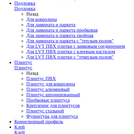
Подложка
Подложка
Назад
Для ковролина
Для ламината и паркета
Для ламината и паркета пробковая
Для ламината и паркета хвойная
Для ламината и паркета с "теплым полом"
Для LVT ПВХ плитки с замковым соединением
Для LVT ПВХ плитки с клеевым настилом
Для LVT ПВХ плитки с "темплым полом"
Плинтус
Плинтус
Назад
Плинтус ПВХ
Плинтус для ковролина
Плинтус алюмиевый
Плинтус шпонированный
Пробковые плинтуса
Крепление для плинтусов
Плинтус стальной
Фурнитура для плинтуса
Коннелюрный профиль
Клей
Клей