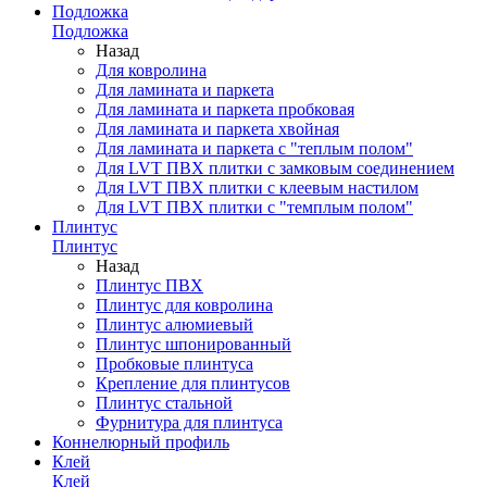
Подложка
Подложка
Назад
Для ковролина
Для ламината и паркета
Для ламината и паркета пробковая
Для ламината и паркета хвойная
Для ламината и паркета с "теплым полом"
Для LVT ПВХ плитки с замковым соединением
Для LVT ПВХ плитки с клеевым настилом
Для LVT ПВХ плитки с "темплым полом"
Плинтус
Плинтус
Назад
Плинтус ПВХ
Плинтус для ковролина
Плинтус алюмиевый
Плинтус шпонированный
Пробковые плинтуса
Крепление для плинтусов
Плинтус стальной
Фурнитура для плинтуса
Коннелюрный профиль
Клей
Клей