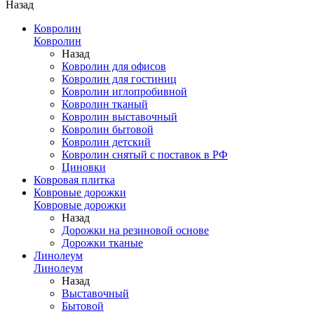
Назад
Ковролин
Ковролин
Назад
Ковролин для офисов
Ковролин для гостиниц
Ковролин иглопробивной
Ковролин тканый
Ковролин выставочный
Ковролин бытовой
Ковролин детский
Ковролин снятый с поставок в РФ
Циновки
Ковровая плитка
Ковровые дорожки
Ковровые дорожки
Назад
Дорожки на резиновой основе
Дорожки тканые
Линолеум
Линолеум
Назад
Выставочный
Бытовой