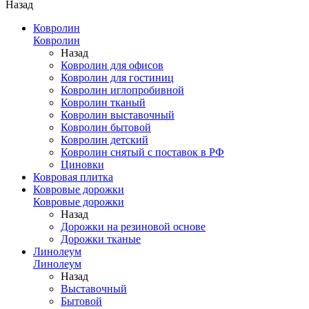
Назад
Ковролин
Ковролин
Назад
Ковролин для офисов
Ковролин для гостиниц
Ковролин иглопробивной
Ковролин тканый
Ковролин выставочный
Ковролин бытовой
Ковролин детский
Ковролин снятый с поставок в РФ
Циновки
Ковровая плитка
Ковровые дорожки
Ковровые дорожки
Назад
Дорожки на резиновой основе
Дорожки тканые
Линолеум
Линолеум
Назад
Выставочный
Бытовой