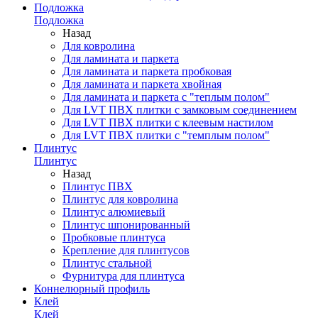
Подложка
Подложка
Назад
Для ковролина
Для ламината и паркета
Для ламината и паркета пробковая
Для ламината и паркета хвойная
Для ламината и паркета с "теплым полом"
Для LVT ПВХ плитки с замковым соединением
Для LVT ПВХ плитки с клеевым настилом
Для LVT ПВХ плитки с "темплым полом"
Плинтус
Плинтус
Назад
Плинтус ПВХ
Плинтус для ковролина
Плинтус алюмиевый
Плинтус шпонированный
Пробковые плинтуса
Крепление для плинтусов
Плинтус стальной
Фурнитура для плинтуса
Коннелюрный профиль
Клей
Клей