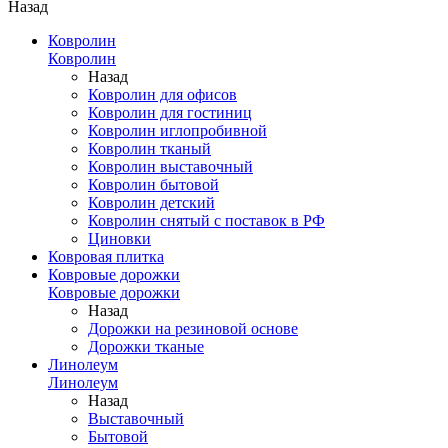
Назад
Ковролин
Ковролин
Назад
Ковролин для офисов
Ковролин для гостиниц
Ковролин иглопробивной
Ковролин тканый
Ковролин выставочный
Ковролин бытовой
Ковролин детский
Ковролин снятый с поставок в РФ
Циновки
Ковровая плитка
Ковровые дорожки
Ковровые дорожки
Назад
Дорожки на резиновой основе
Дорожки тканые
Линолеум
Линолеум
Назад
Выставочный
Бытовой