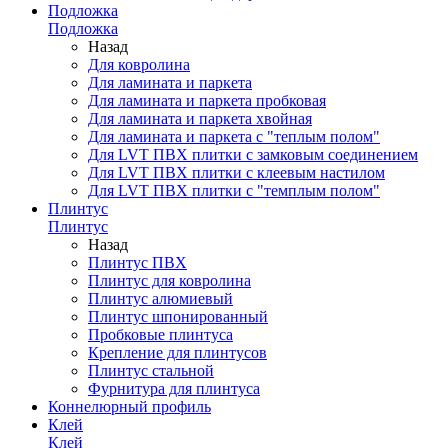
Подложка
Подложка
Назад
Для ковролина
Для ламината и паркета
Для ламината и паркета пробковая
Для ламината и паркета хвойная
Для ламината и паркета с "теплым полом"
Для LVT ПВХ плитки с замковым соединением
Для LVT ПВХ плитки с клеевым настилом
Для LVT ПВХ плитки с "темплым полом"
Плинтус
Плинтус
Назад
Плинтус ПВХ
Плинтус для ковролина
Плинтус алюмиевый
Плинтус шпонированный
Пробковые плинтуса
Крепление для плинтусов
Плинтус стальной
Фурнитура для плинтуса
Коннелюрный профиль
Клей
Клей