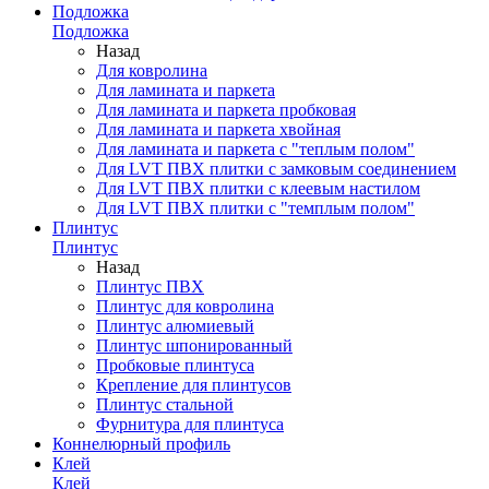
Подложка
Подложка
Назад
Для ковролина
Для ламината и паркета
Для ламината и паркета пробковая
Для ламината и паркета хвойная
Для ламината и паркета с "теплым полом"
Для LVT ПВХ плитки с замковым соединением
Для LVT ПВХ плитки с клеевым настилом
Для LVT ПВХ плитки с "темплым полом"
Плинтус
Плинтус
Назад
Плинтус ПВХ
Плинтус для ковролина
Плинтус алюмиевый
Плинтус шпонированный
Пробковые плинтуса
Крепление для плинтусов
Плинтус стальной
Фурнитура для плинтуса
Коннелюрный профиль
Клей
Клей