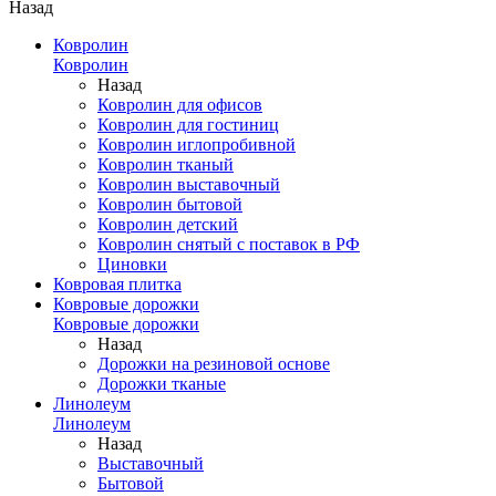
Назад
Ковролин
Ковролин
Назад
Ковролин для офисов
Ковролин для гостиниц
Ковролин иглопробивной
Ковролин тканый
Ковролин выставочный
Ковролин бытовой
Ковролин детский
Ковролин снятый с поставок в РФ
Циновки
Ковровая плитка
Ковровые дорожки
Ковровые дорожки
Назад
Дорожки на резиновой основе
Дорожки тканые
Линолеум
Линолеум
Назад
Выставочный
Бытовой