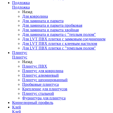
Подложка
Подложка
Назад
Для ковролина
Для ламината и паркета
Для ламината и паркета пробковая
Для ламината и паркета хвойная
Для ламината и паркета с "теплым полом"
Для LVT ПВХ плитки с замковым соединением
Для LVT ПВХ плитки с клеевым настилом
Для LVT ПВХ плитки с "темплым полом"
Плинтус
Плинтус
Назад
Плинтус ПВХ
Плинтус для ковролина
Плинтус алюмиевый
Плинтус шпонированный
Пробковые плинтуса
Крепление для плинтусов
Плинтус стальной
Фурнитура для плинтуса
Коннелюрный профиль
Клей
Клей