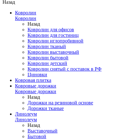
Назад
Ковролин
Ковролин
Назад
Ковролин для офисов
Ковролин для гостиниц
Ковролин иглопробивной
Ковролин тканый
Ковролин выставочный
Ковролин бытовой
Ковролин детский
Ковролин снятый с поставок в РФ
Циновки
Ковровая плитка
Ковровые дорожки
Ковровые дорожки
Назад
Дорожки на резиновой основе
Дорожки тканые
Линолеум
Линолеум
Назад
Выставочный
Бытовой