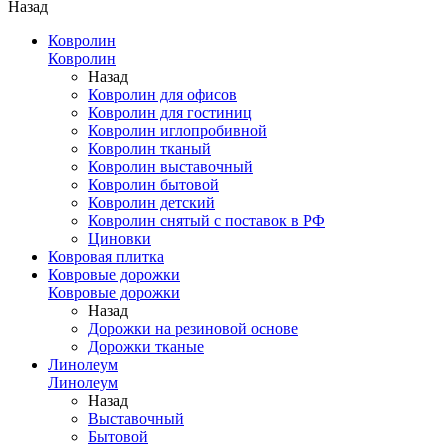
Назад
Ковролин
Ковролин
Назад
Ковролин для офисов
Ковролин для гостиниц
Ковролин иглопробивной
Ковролин тканый
Ковролин выставочный
Ковролин бытовой
Ковролин детский
Ковролин снятый с поставок в РФ
Циновки
Ковровая плитка
Ковровые дорожки
Ковровые дорожки
Назад
Дорожки на резиновой основе
Дорожки тканые
Линолеум
Линолеум
Назад
Выставочный
Бытовой