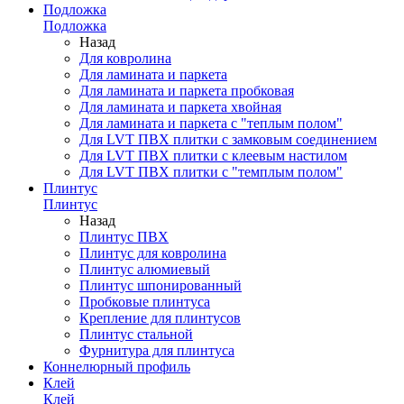
Подложка
Подложка
Назад
Для ковролина
Для ламината и паркета
Для ламината и паркета пробковая
Для ламината и паркета хвойная
Для ламината и паркета с "теплым полом"
Для LVT ПВХ плитки с замковым соединением
Для LVT ПВХ плитки с клеевым настилом
Для LVT ПВХ плитки с "темплым полом"
Плинтус
Плинтус
Назад
Плинтус ПВХ
Плинтус для ковролина
Плинтус алюмиевый
Плинтус шпонированный
Пробковые плинтуса
Крепление для плинтусов
Плинтус стальной
Фурнитура для плинтуса
Коннелюрный профиль
Клей
Клей