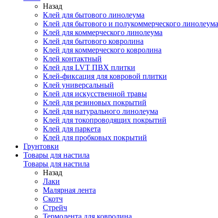
Назад
Клей для бытового линолеума
Клей для бытового и полукоммерческого линолеум
Клей для коммерческого линолеума
Клей для бытового ковролина
Клей для коммерческого ковролина
Клей контактный
Клей для LVT ПВХ плитки
Клей-фиксация для ковровой плитки
Клей универсальный
Клей для искусственной травы
Клей для резиновых покрытий
Клей для натурального линолеума
Клей для токопроводящих покрытий
Клей для паркета
Клей для пробковых покрытий
Грунтовки
Товары для настила
Товары для настила
Назад
Лаки
Малярная лента
Скотч
Стрейч
Термолента для ковролина