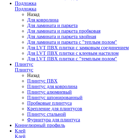
Подложка
Подложка
Назад
Для ковролина
Для ламината и паркета
Для ламината и паркета пробковая
Для ламината и паркета хвойная
Для ламината и паркета с "теплым полом"
Для LVT ПВХ плитки с замковым соединением
Для LVT ПВХ плитки с клеевым настилом
Для LVT ПВХ плитки с "темплым полом"
Плинтус
Плинтус
Назад
Плинтус ПВХ
Плинтус для ковролина
Плинтус алюмиевый
Плинтус шпонированный
Пробковые плинтуса
Крепление для плинтусов
Плинтус стальной
Фурнитура для плинтуса
Коннелюрный профиль
Клей
Клей