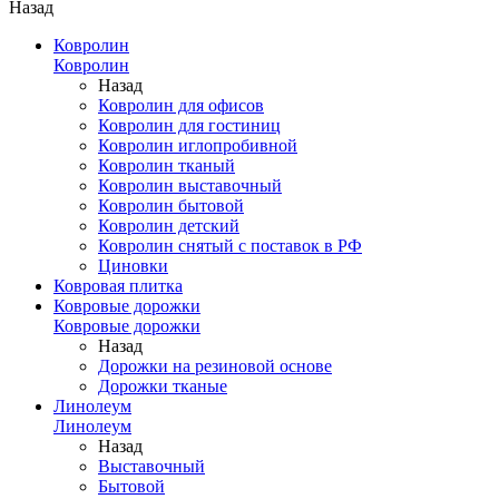
Назад
Ковролин
Ковролин
Назад
Ковролин для офисов
Ковролин для гостиниц
Ковролин иглопробивной
Ковролин тканый
Ковролин выставочный
Ковролин бытовой
Ковролин детский
Ковролин снятый с поставок в РФ
Циновки
Ковровая плитка
Ковровые дорожки
Ковровые дорожки
Назад
Дорожки на резиновой основе
Дорожки тканые
Линолеум
Линолеум
Назад
Выставочный
Бытовой