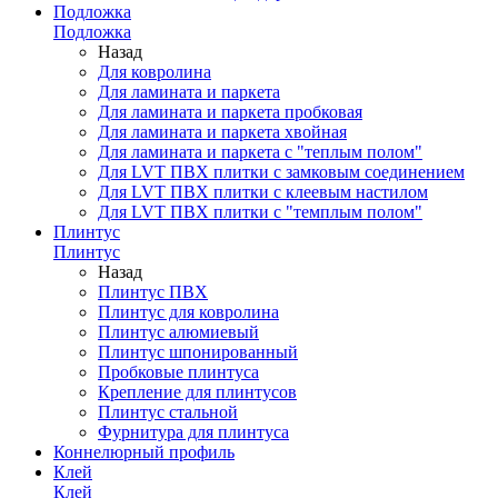
Подложка
Подложка
Назад
Для ковролина
Для ламината и паркета
Для ламината и паркета пробковая
Для ламината и паркета хвойная
Для ламината и паркета с "теплым полом"
Для LVT ПВХ плитки с замковым соединением
Для LVT ПВХ плитки с клеевым настилом
Для LVT ПВХ плитки с "темплым полом"
Плинтус
Плинтус
Назад
Плинтус ПВХ
Плинтус для ковролина
Плинтус алюмиевый
Плинтус шпонированный
Пробковые плинтуса
Крепление для плинтусов
Плинтус стальной
Фурнитура для плинтуса
Коннелюрный профиль
Клей
Клей