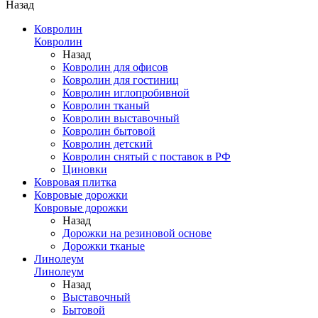
Назад
Ковролин
Ковролин
Назад
Ковролин для офисов
Ковролин для гостиниц
Ковролин иглопробивной
Ковролин тканый
Ковролин выставочный
Ковролин бытовой
Ковролин детский
Ковролин снятый с поставок в РФ
Циновки
Ковровая плитка
Ковровые дорожки
Ковровые дорожки
Назад
Дорожки на резиновой основе
Дорожки тканые
Линолеум
Линолеум
Назад
Выставочный
Бытовой