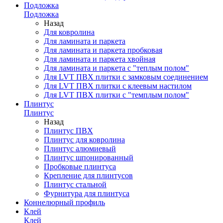
Подложка
Подложка
Назад
Для ковролина
Для ламината и паркета
Для ламината и паркета пробковая
Для ламината и паркета хвойная
Для ламината и паркета с "теплым полом"
Для LVT ПВХ плитки с замковым соединением
Для LVT ПВХ плитки с клеевым настилом
Для LVT ПВХ плитки с "темплым полом"
Плинтус
Плинтус
Назад
Плинтус ПВХ
Плинтус для ковролина
Плинтус алюмиевый
Плинтус шпонированный
Пробковые плинтуса
Крепление для плинтусов
Плинтус стальной
Фурнитура для плинтуса
Коннелюрный профиль
Клей
Клей