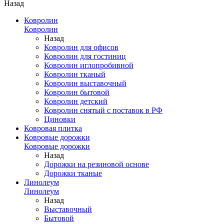
Назад
Ковролин
Ковролин
Назад
Ковролин для офисов
Ковролин для гостиниц
Ковролин иглопробивной
Ковролин тканый
Ковролин выставочный
Ковролин бытовой
Ковролин детский
Ковролин снятый с поставок в РФ
Циновки
Ковровая плитка
Ковровые дорожки
Ковровые дорожки
Назад
Дорожки на резиновой основе
Дорожки тканые
Линолеум
Линолеум
Назад
Выставочный
Бытовой