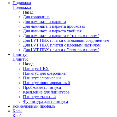
Подложка
Подложка
Назад
Для ковролина
Для ламината и паркета
Для ламината и паркета пробковая
Для ламината и паркета хвойная
Для ламината и паркета с "теплым полом"
Для LVT ПВХ плитки с замковым соединением
Для LVT ПВХ плитки с клеевым настилом
Для LVT ПВХ плитки с "темплым полом"
Плинтус
Плинтус
Назад
Плинтус ПВХ
Плинтус для ковролина
Плинтус алюмиевый
Плинтус шпонированный
Пробковые плинтуса
Крепление для плинтусов
Плинтус стальной
Фурнитура для плинтуса
Коннелюрный профиль
Клей
Клей