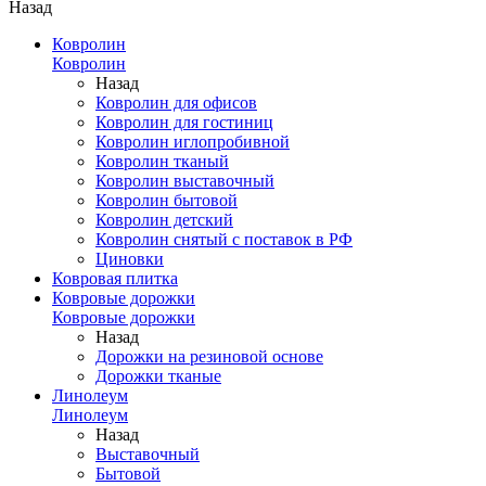
Назад
Ковролин
Ковролин
Назад
Ковролин для офисов
Ковролин для гостиниц
Ковролин иглопробивной
Ковролин тканый
Ковролин выставочный
Ковролин бытовой
Ковролин детский
Ковролин снятый с поставок в РФ
Циновки
Ковровая плитка
Ковровые дорожки
Ковровые дорожки
Назад
Дорожки на резиновой основе
Дорожки тканые
Линолеум
Линолеум
Назад
Выставочный
Бытовой