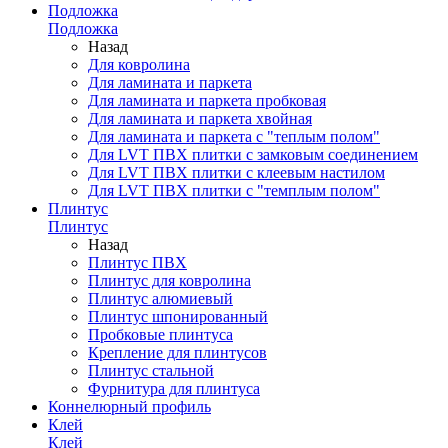
Подложка
Подложка
Назад
Для ковролина
Для ламината и паркета
Для ламината и паркета пробковая
Для ламината и паркета хвойная
Для ламината и паркета с "теплым полом"
Для LVT ПВХ плитки с замковым соединением
Для LVT ПВХ плитки с клеевым настилом
Для LVT ПВХ плитки с "темплым полом"
Плинтус
Плинтус
Назад
Плинтус ПВХ
Плинтус для ковролина
Плинтус алюмиевый
Плинтус шпонированный
Пробковые плинтуса
Крепление для плинтусов
Плинтус стальной
Фурнитура для плинтуса
Коннелюрный профиль
Клей
Клей