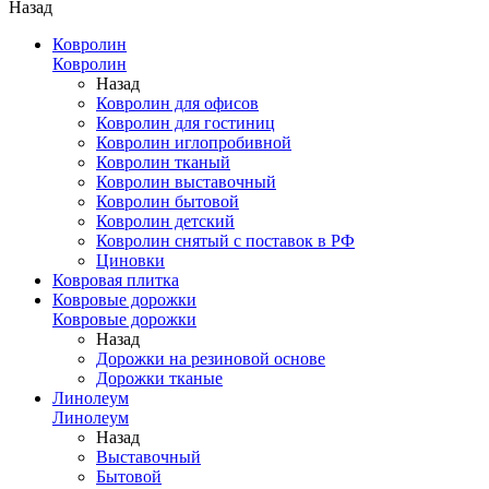
Назад
Ковролин
Ковролин
Назад
Ковролин для офисов
Ковролин для гостиниц
Ковролин иглопробивной
Ковролин тканый
Ковролин выставочный
Ковролин бытовой
Ковролин детский
Ковролин снятый с поставок в РФ
Циновки
Ковровая плитка
Ковровые дорожки
Ковровые дорожки
Назад
Дорожки на резиновой основе
Дорожки тканые
Линолеум
Линолеум
Назад
Выставочный
Бытовой