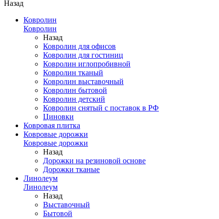
Назад
Ковролин
Ковролин
Назад
Ковролин для офисов
Ковролин для гостиниц
Ковролин иглопробивной
Ковролин тканый
Ковролин выставочный
Ковролин бытовой
Ковролин детский
Ковролин снятый с поставок в РФ
Циновки
Ковровая плитка
Ковровые дорожки
Ковровые дорожки
Назад
Дорожки на резиновой основе
Дорожки тканые
Линолеум
Линолеум
Назад
Выставочный
Бытовой