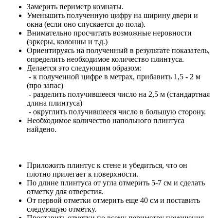
Замерить периметр комнаты.
Уменьшить полученную цифру на ширину двери и
окна (если оно спускается до пола).
Внимательно просчитать возможные неровности
(эркеры, колонны и т.д.)
Ориентируясь на полученный в результате показатель,
определить необходимое количество плинтуса.
Делается это следующим образом:
- к полученной цифре в метрах, прибавить 1,5 - 2 м
(про запас)
- разделить получившееся число на 2,5 м (стандартная
длина плинтуса)
- округлить получившееся число в большую сторону.
Необходимое количество напольного плинтуса
найдено.
Приложить плинтус к стене и убедиться, что он
плотно прилегает к поверхности.
По длине плинтуса от угла отмерить 5-7 см и сделать
отметку для отверстия.
От первой отметки отмерить еще 40 см и поставить
следующую отметку.
Проставить отметки по всему периметру помещения.