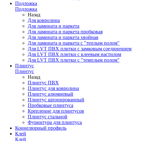
Подложка
Подложка
Назад
Для ковролина
Для ламината и паркета
Для ламината и паркета пробковая
Для ламината и паркета хвойная
Для ламината и паркета с "теплым полом"
Для LVT ПВХ плитки с замковым соединением
Для LVT ПВХ плитки с клеевым настилом
Для LVT ПВХ плитки с "темплым полом"
Плинтус
Плинтус
Назад
Плинтус ПВХ
Плинтус для ковролина
Плинтус алюмиевый
Плинтус шпонированный
Пробковые плинтуса
Крепление для плинтусов
Плинтус стальной
Фурнитура для плинтуса
Коннелюрный профиль
Клей
Клей