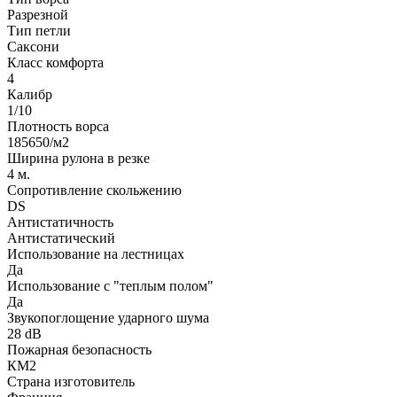
Разрезной
Тип петли
Саксони
Класс комфорта
4
Калибр
1/10
Плотность ворса
185650/м2
Ширина рулона в резке
4 м.
Сопротивление скольжению
DS
Антистатичность
Антистатический
Использование на лестницах
Да
Использование с "теплым полом"
Да
Звукопоглощение ударного шума
28 dB
Пожарная безопасность
КМ2
Страна изготовитель