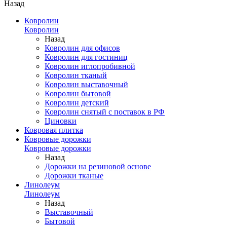
Назад
Ковролин
Ковролин
Назад
Ковролин для офисов
Ковролин для гостиниц
Ковролин иглопробивной
Ковролин тканый
Ковролин выставочный
Ковролин бытовой
Ковролин детский
Ковролин снятый с поставок в РФ
Циновки
Ковровая плитка
Ковровые дорожки
Ковровые дорожки
Назад
Дорожки на резиновой основе
Дорожки тканые
Линолеум
Линолеум
Назад
Выставочный
Бытовой