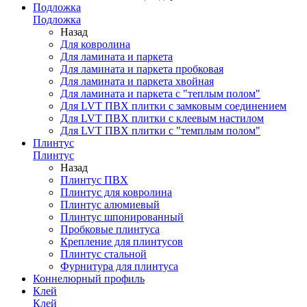
Подложка
Подложка
Назад
Для ковролина
Для ламината и паркета
Для ламината и паркета пробковая
Для ламината и паркета хвойная
Для ламината и паркета с "теплым полом"
Для LVT ПВХ плитки с замковым соединением
Для LVT ПВХ плитки с клеевым настилом
Для LVT ПВХ плитки с "темплым полом"
Плинтус
Плинтус
Назад
Плинтус ПВХ
Плинтус для ковролина
Плинтус алюмиевый
Плинтус шпонированный
Пробковые плинтуса
Крепление для плинтусов
Плинтус стальной
Фурнитура для плинтуса
Коннелюрный профиль
Клей
Клей