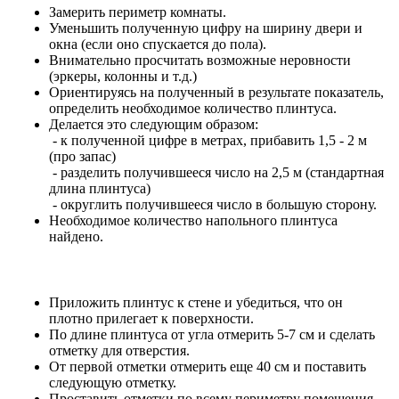
Замерить периметр комнаты.
Уменьшить полученную цифру на ширину двери и
окна (если оно спускается до пола).
Внимательно просчитать возможные неровности
(эркеры, колонны и т.д.)
Ориентируясь на полученный в результате показатель,
определить необходимое количество плинтуса.
Делается это следующим образом:
- к полученной цифре в метрах, прибавить 1,5 - 2 м
(про запас)
- разделить получившееся число на 2,5 м (стандартная
длина плинтуса)
- округлить получившееся число в большую сторону.
Необходимое количество напольного плинтуса
найдено.
Приложить плинтус к стене и убедиться, что он
плотно прилегает к поверхности.
По длине плинтуса от угла отмерить 5-7 см и сделать
отметку для отверстия.
От первой отметки отмерить еще 40 см и поставить
следующую отметку.
Проставить отметки по всему периметру помещения.