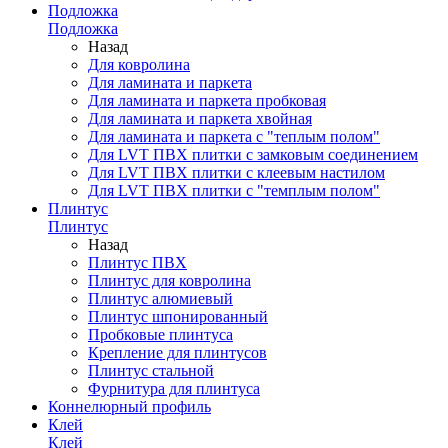
Подложка
Подложка
Назад
Для ковролина
Для ламината и паркета
Для ламината и паркета пробковая
Для ламината и паркета хвойная
Для ламината и паркета с "теплым полом"
Для LVT ПВХ плитки с замковым соединением
Для LVT ПВХ плитки с клеевым настилом
Для LVT ПВХ плитки с "темплым полом"
Плинтус
Плинтус
Назад
Плинтус ПВХ
Плинтус для ковролина
Плинтус алюмиевый
Плинтус шпонированный
Пробковые плинтуса
Крепление для плинтусов
Плинтус стальной
Фурнитура для плинтуса
Коннелюрный профиль
Клей
Клей