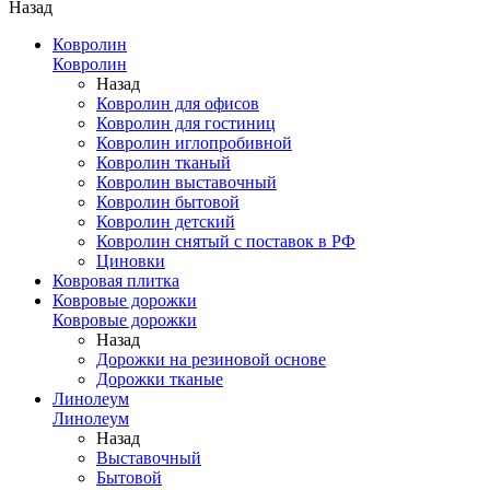
Назад
Ковролин
Ковролин
Назад
Ковролин для офисов
Ковролин для гостиниц
Ковролин иглопробивной
Ковролин тканый
Ковролин выставочный
Ковролин бытовой
Ковролин детский
Ковролин снятый с поставок в РФ
Циновки
Ковровая плитка
Ковровые дорожки
Ковровые дорожки
Назад
Дорожки на резиновой основе
Дорожки тканые
Линолеум
Линолеум
Назад
Выставочный
Бытовой