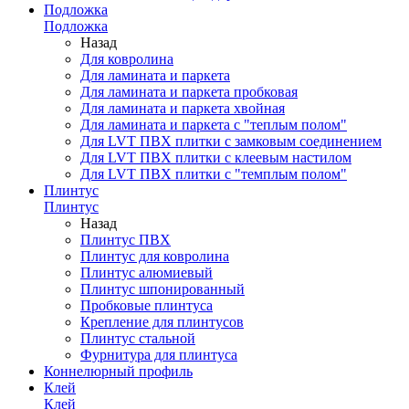
Подложка
Подложка
Назад
Для ковролина
Для ламината и паркета
Для ламината и паркета пробковая
Для ламината и паркета хвойная
Для ламината и паркета с "теплым полом"
Для LVT ПВХ плитки с замковым соединением
Для LVT ПВХ плитки с клеевым настилом
Для LVT ПВХ плитки с "темплым полом"
Плинтус
Плинтус
Назад
Плинтус ПВХ
Плинтус для ковролина
Плинтус алюмиевый
Плинтус шпонированный
Пробковые плинтуса
Крепление для плинтусов
Плинтус стальной
Фурнитура для плинтуса
Коннелюрный профиль
Клей
Клей