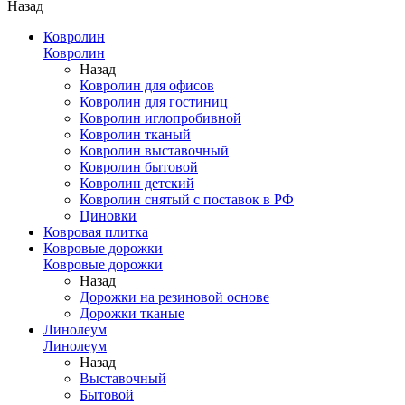
Назад
Ковролин
Ковролин
Назад
Ковролин для офисов
Ковролин для гостиниц
Ковролин иглопробивной
Ковролин тканый
Ковролин выставочный
Ковролин бытовой
Ковролин детский
Ковролин снятый с поставок в РФ
Циновки
Ковровая плитка
Ковровые дорожки
Ковровые дорожки
Назад
Дорожки на резиновой основе
Дорожки тканые
Линолеум
Линолеум
Назад
Выставочный
Бытовой