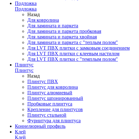
Подложка
Подложка
Назад
Для ковролина
Для ламината и паркета
Для ламината и паркета пробковая
Для ламината и паркета хвойная
Для ламината и паркета с "теплым полом"
Для LVT ПВХ плитки с замковым соединением
Для LVT ПВХ плитки с клеевым настилом
Для LVT ПВХ плитки с "темплым полом"
Плинтус
Плинтус
Назад
Плинтус ПВХ
Плинтус для ковролина
Плинтус алюмиевый
Плинтус шпонированный
Пробковые плинтуса
Крепление для плинтусов
Плинтус стальной
Фурнитура для плинтуса
Коннелюрный профиль
Клей
Клей