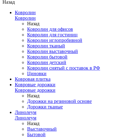
Назад
Ковролин
Ковролин
Назад
Ковролин для офисов
Ковролин для гостиниц
Ковролин иглопробивной
Ковролин тканый
Ковролин выставочный
Ковролин бытовой
Ковролин детский
Ковролин снятый с поставок в РФ
Циновки
Ковровая плитка
Ковровые дорожки
Ковровые дорожки
Назад
Дорожки на резиновой основе
Дорожки тканые
Линолеум
Линолеум
Назад
Выставочный
Бытовой