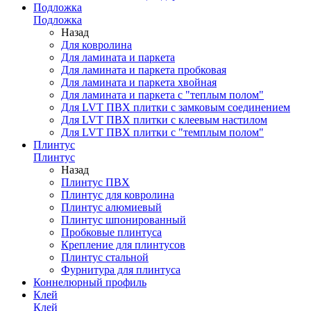
Подложка
Подложка
Назад
Для ковролина
Для ламината и паркета
Для ламината и паркета пробковая
Для ламината и паркета хвойная
Для ламината и паркета с "теплым полом"
Для LVT ПВХ плитки с замковым соединением
Для LVT ПВХ плитки с клеевым настилом
Для LVT ПВХ плитки с "темплым полом"
Плинтус
Плинтус
Назад
Плинтус ПВХ
Плинтус для ковролина
Плинтус алюмиевый
Плинтус шпонированный
Пробковые плинтуса
Крепление для плинтусов
Плинтус стальной
Фурнитура для плинтуса
Коннелюрный профиль
Клей
Клей