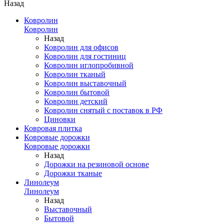
Назад
Ковролин
Ковролин
Назад
Ковролин для офисов
Ковролин для гостиниц
Ковролин иглопробивной
Ковролин тканый
Ковролин выставочный
Ковролин бытовой
Ковролин детский
Ковролин снятый с поставок в РФ
Циновки
Ковровая плитка
Ковровые дорожки
Ковровые дорожки
Назад
Дорожки на резиновой основе
Дорожки тканые
Линолеум
Линолеум
Назад
Выставочный
Бытовой