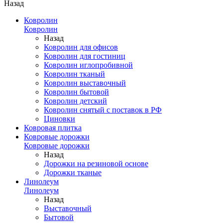
Назад
Ковролин
Ковролин
Назад
Ковролин для офисов
Ковролин для гостиниц
Ковролин иглопробивной
Ковролин тканый
Ковролин выставочный
Ковролин бытовой
Ковролин детский
Ковролин снятый с поставок в РФ
Циновки
Ковровая плитка
Ковровые дорожки
Ковровые дорожки
Назад
Дорожки на резиновой основе
Дорожки тканые
Линолеум
Линолеум
Назад
Выставочный
Бытовой