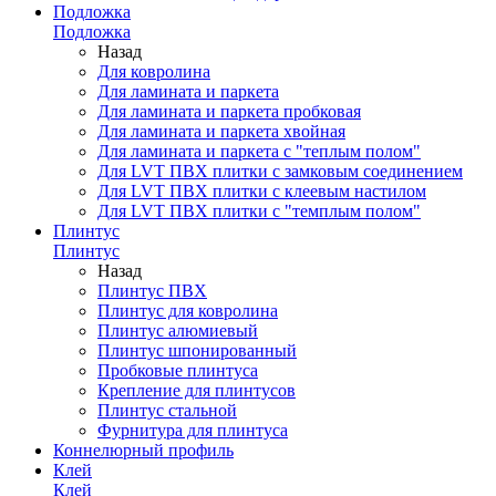
Подложка
Подложка
Назад
Для ковролина
Для ламината и паркета
Для ламината и паркета пробковая
Для ламината и паркета хвойная
Для ламината и паркета с "теплым полом"
Для LVT ПВХ плитки с замковым соединением
Для LVT ПВХ плитки с клеевым настилом
Для LVT ПВХ плитки с "темплым полом"
Плинтус
Плинтус
Назад
Плинтус ПВХ
Плинтус для ковролина
Плинтус алюмиевый
Плинтус шпонированный
Пробковые плинтуса
Крепление для плинтусов
Плинтус стальной
Фурнитура для плинтуса
Коннелюрный профиль
Клей
Клей