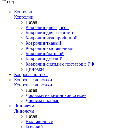
Назад
Ковролин
Ковролин
Назад
Ковролин для офисов
Ковролин для гостиниц
Ковролин иглопробивной
Ковролин тканый
Ковролин выставочный
Ковролин бытовой
Ковролин детский
Ковролин снятый с поставок в РФ
Циновки
Ковровая плитка
Ковровые дорожки
Ковровые дорожки
Назад
Дорожки на резиновой основе
Дорожки тканые
Линолеум
Линолеум
Назад
Выставочный
Бытовой