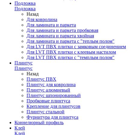
Подложка
Подложка
Назад
Для ковролина
Для ламината и паркета
Для ламината и паркета пробковая
Для ламината и паркета хвойная
Для ламината и паркета с "теплым полом"
Для LVT ПВХ плитки с замковым соединением
Для LVT ПВХ плитки с клеевым настилом
Для LVT ПВХ плитки с "темплым полом"
Плинтус
Плинтус
Назад
Плинтус ПВХ
Плинтус для ковролина
Плинтус алюмиевый
Плинтус шпонированный
Пробковые плинтуса
Крепление для плинтусов
Плинтус стальной
Фурнитура для плинтуса
Коннелюрный профиль
Клей
Клей