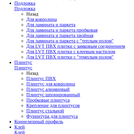
Подложка
Подложка
Назад
Для ковролина
Для ламината и паркета
Для ламината и паркета пробковая
Для ламината и паркета хвойная
Для ламината и паркета с "теплым полом"
Для LVT ПВХ плитки с замковым соединением
Для LVT ПВХ плитки с клеевым настилом
Для LVT ПВХ плитки с "темплым полом"
Плинтус
Плинтус
Назад
Плинтус ПВХ
Плинтус для ковролина
Плинтус алюмиевый
Плинтус шпонированный
Пробковые плинтуса
Крепление для плинтусов
Плинтус стальной
Фурнитура для плинтуса
Коннелюрный профиль
Клей
Клей