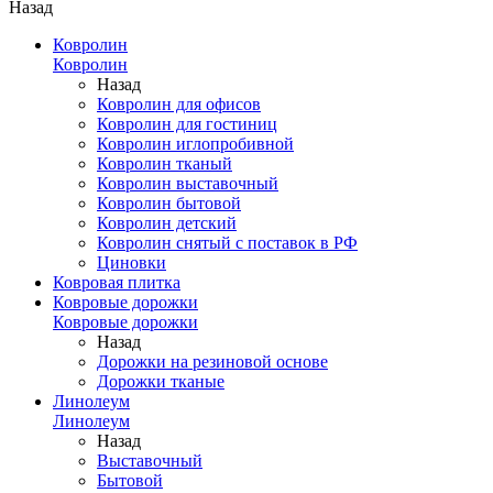
Назад
Ковролин
Ковролин
Назад
Ковролин для офисов
Ковролин для гостиниц
Ковролин иглопробивной
Ковролин тканый
Ковролин выставочный
Ковролин бытовой
Ковролин детский
Ковролин снятый с поставок в РФ
Циновки
Ковровая плитка
Ковровые дорожки
Ковровые дорожки
Назад
Дорожки на резиновой основе
Дорожки тканые
Линолеум
Линолеум
Назад
Выставочный
Бытовой