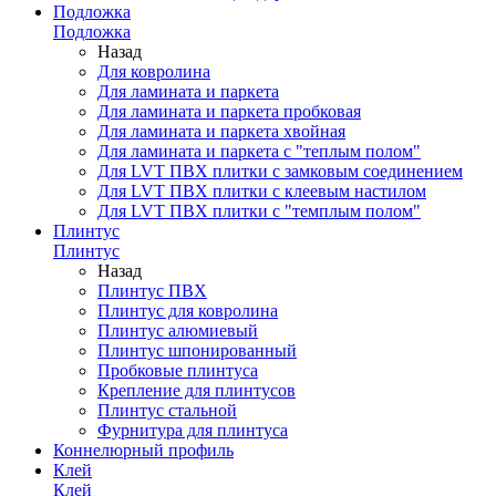
Подложка
Подложка
Назад
Для ковролина
Для ламината и паркета
Для ламината и паркета пробковая
Для ламината и паркета хвойная
Для ламината и паркета с "теплым полом"
Для LVT ПВХ плитки с замковым соединением
Для LVT ПВХ плитки с клеевым настилом
Для LVT ПВХ плитки с "темплым полом"
Плинтус
Плинтус
Назад
Плинтус ПВХ
Плинтус для ковролина
Плинтус алюмиевый
Плинтус шпонированный
Пробковые плинтуса
Крепление для плинтусов
Плинтус стальной
Фурнитура для плинтуса
Коннелюрный профиль
Клей
Клей