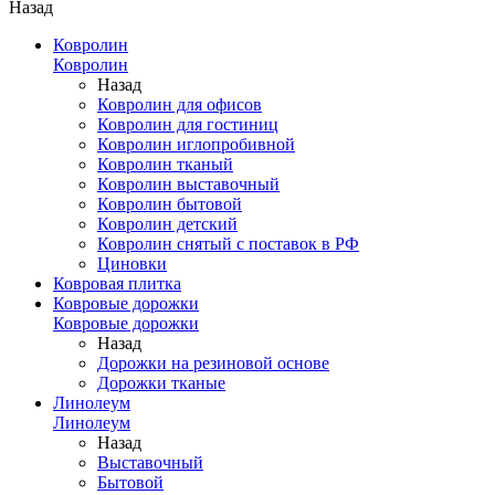
Назад
Ковролин
Ковролин
Назад
Ковролин для офисов
Ковролин для гостиниц
Ковролин иглопробивной
Ковролин тканый
Ковролин выставочный
Ковролин бытовой
Ковролин детский
Ковролин снятый с поставок в РФ
Циновки
Ковровая плитка
Ковровые дорожки
Ковровые дорожки
Назад
Дорожки на резиновой основе
Дорожки тканые
Линолеум
Линолеум
Назад
Выставочный
Бытовой