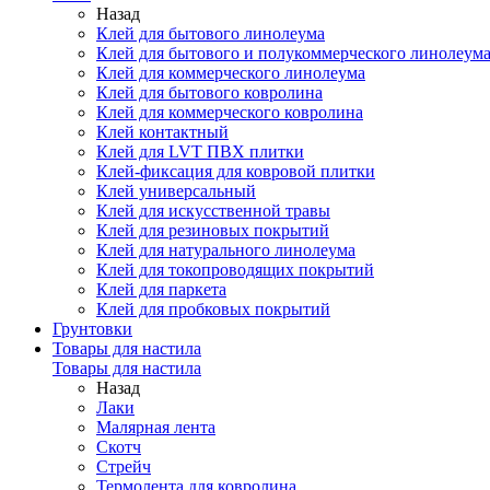
Назад
Клей для бытового линолеума
Клей для бытового и полукоммерческого линолеум
Клей для коммерческого линолеума
Клей для бытового ковролина
Клей для коммерческого ковролина
Клей контактный
Клей для LVT ПВХ плитки
Клей-фиксация для ковровой плитки
Клей универсальный
Клей для искусственной травы
Клей для резиновых покрытий
Клей для натурального линолеума
Клей для токопроводящих покрытий
Клей для паркета
Клей для пробковых покрытий
Грунтовки
Товары для настила
Товары для настила
Назад
Лаки
Малярная лента
Скотч
Стрейч
Термолента для ковролина