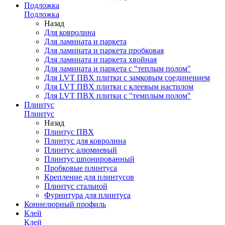
Подложка
Подложка
Назад
Для ковролина
Для ламината и паркета
Для ламината и паркета пробковая
Для ламината и паркета хвойная
Для ламината и паркета с "теплым полом"
Для LVT ПВХ плитки с замковым соединением
Для LVT ПВХ плитки с клеевым настилом
Для LVT ПВХ плитки с "темплым полом"
Плинтус
Плинтус
Назад
Плинтус ПВХ
Плинтус для ковролина
Плинтус алюмиевый
Плинтус шпонированный
Пробковые плинтуса
Крепление для плинтусов
Плинтус стальной
Фурнитура для плинтуса
Коннелюрный профиль
Клей
Клей