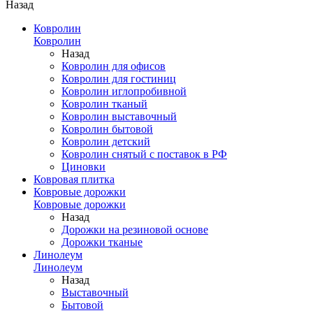
Назад
Ковролин
Ковролин
Назад
Ковролин для офисов
Ковролин для гостиниц
Ковролин иглопробивной
Ковролин тканый
Ковролин выставочный
Ковролин бытовой
Ковролин детский
Ковролин снятый с поставок в РФ
Циновки
Ковровая плитка
Ковровые дорожки
Ковровые дорожки
Назад
Дорожки на резиновой основе
Дорожки тканые
Линолеум
Линолеум
Назад
Выставочный
Бытовой