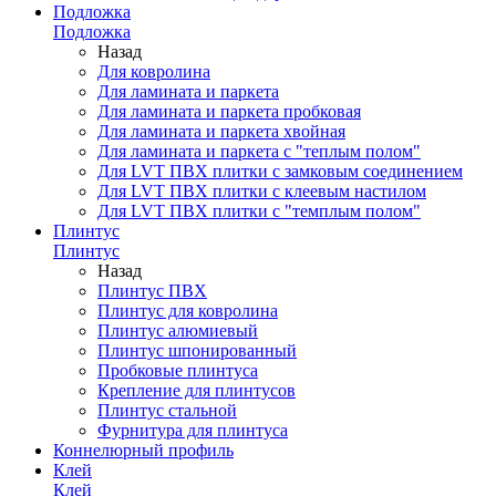
Подложка
Подложка
Назад
Для ковролина
Для ламината и паркета
Для ламината и паркета пробковая
Для ламината и паркета хвойная
Для ламината и паркета с "теплым полом"
Для LVT ПВХ плитки с замковым соединением
Для LVT ПВХ плитки с клеевым настилом
Для LVT ПВХ плитки с "темплым полом"
Плинтус
Плинтус
Назад
Плинтус ПВХ
Плинтус для ковролина
Плинтус алюмиевый
Плинтус шпонированный
Пробковые плинтуса
Крепление для плинтусов
Плинтус стальной
Фурнитура для плинтуса
Коннелюрный профиль
Клей
Клей