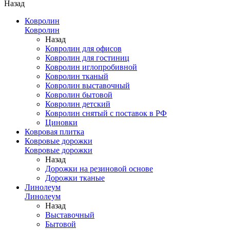
Назад
Ковролин
Ковролин
Назад
Ковролин для офисов
Ковролин для гостиниц
Ковролин иглопробивной
Ковролин тканый
Ковролин выставочный
Ковролин бытовой
Ковролин детский
Ковролин снятый с поставок в РФ
Циновки
Ковровая плитка
Ковровые дорожки
Ковровые дорожки
Назад
Дорожки на резиновой основе
Дорожки тканые
Линолеум
Линолеум
Назад
Выставочный
Бытовой