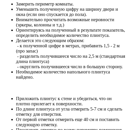
Замерить периметр комнаты.
Уменьшить полученную цифру на ширину двери и
окна (если оно спускается до пола).
Внимательно просчитать возможные неровности
(эркеры, колонны и т.д.)
Ориентируясь на полученный в результате показатель,
определить необходимое количество плинтуса.
Делается это следующим образом:
- к полученной цифре в метрах, прибавить 1,5 - 2 м
(про запас)
- разделить получившееся число на 2,5 м (стандартная
длина плинтуса)
- округлить получившееся число в большую сторону.
Необходимое количество напольного плинтуса
найдено.
Приложить плинтус к стене и убедиться, что он
плотно прилегает к поверхности.
По длине плинтуса от угла отмерить 5-7 см и сделать
отметку для отверстия.
От первой отметки отмерить еще 40 см и поставить
следующую отметку.
Проставить отметки по всему периметру помещения.