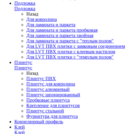
Подложка
Подложка
Назад
Для ковролина
Для ламината и паркета
Для ламината и паркета пробковая
Для ламината и паркета хвойная
Для ламината и паркета с "теплым полом"
Для LVT ПВХ плитки с замковым соединением
Для LVT ПВХ плитки с клеевым настилом
Для LVT ПВХ плитки с "темплым полом"
Плинтус
Плинтус
Назад
Плинтус ПВХ
Плинтус для ковролина
Плинтус алюмиевый
Плинтус шпонированный
Пробковые плинтуса
Крепление для плинтусов
Плинтус стальной
Фурнитура для плинтуса
Коннелюрный профиль
Клей
Клей