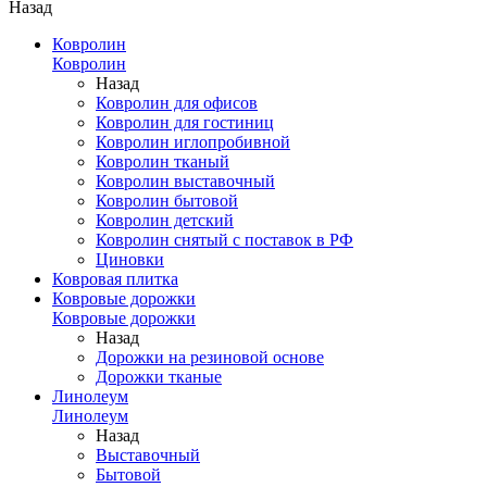
Назад
Ковролин
Ковролин
Назад
Ковролин для офисов
Ковролин для гостиниц
Ковролин иглопробивной
Ковролин тканый
Ковролин выставочный
Ковролин бытовой
Ковролин детский
Ковролин снятый с поставок в РФ
Циновки
Ковровая плитка
Ковровые дорожки
Ковровые дорожки
Назад
Дорожки на резиновой основе
Дорожки тканые
Линолеум
Линолеум
Назад
Выставочный
Бытовой