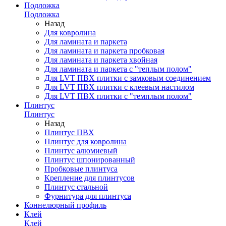
Подложка
Подложка
Назад
Для ковролина
Для ламината и паркета
Для ламината и паркета пробковая
Для ламината и паркета хвойная
Для ламината и паркета с "теплым полом"
Для LVT ПВХ плитки с замковым соединением
Для LVT ПВХ плитки с клеевым настилом
Для LVT ПВХ плитки с "темплым полом"
Плинтус
Плинтус
Назад
Плинтус ПВХ
Плинтус для ковролина
Плинтус алюмиевый
Плинтус шпонированный
Пробковые плинтуса
Крепление для плинтусов
Плинтус стальной
Фурнитура для плинтуса
Коннелюрный профиль
Клей
Клей