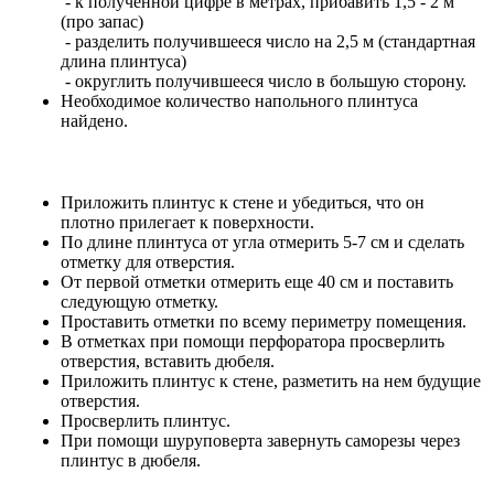
- к полученной цифре в метрах, прибавить 1,5 - 2 м
(про запас)
- разделить получившееся число на 2,5 м (стандартная
длина плинтуса)
- округлить получившееся число в большую сторону.
Необходимое количество напольного плинтуса
найдено.
Приложить плинтус к стене и убедиться, что он
плотно прилегает к поверхности.
По длине плинтуса от угла отмерить 5-7 см и сделать
отметку для отверстия.
От первой отметки отмерить еще 40 см и поставить
следующую отметку.
Проставить отметки по всему периметру помещения.
В отметках при помощи перфоратора просверлить
отверстия, вставить дюбеля.
Приложить плинтус к стене, разметить на нем будущие
отверстия.
Просверлить плинтус.
При помощи шуруповерта завернуть саморезы через
плинтус в дюбеля.