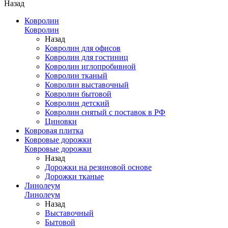
Назад
Ковролин
Ковролин
Назад
Ковролин для офисов
Ковролин для гостиниц
Ковролин иглопробивной
Ковролин тканый
Ковролин выставочный
Ковролин бытовой
Ковролин детский
Ковролин снятый с поставок в РФ
Циновки
Ковровая плитка
Ковровые дорожки
Ковровые дорожки
Назад
Дорожки на резиновой основе
Дорожки тканые
Линолеум
Линолеум
Назад
Выставочный
Бытовой