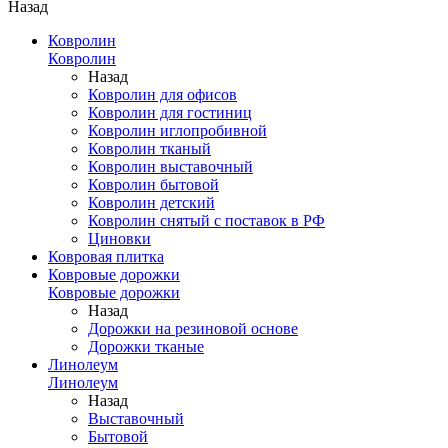
Назад
Ковролин
Ковролин
Назад
Ковролин для офисов
Ковролин для гостиниц
Ковролин иглопробивной
Ковролин тканый
Ковролин выставочный
Ковролин бытовой
Ковролин детский
Ковролин снятый с поставок в РФ
Циновки
Ковровая плитка
Ковровые дорожки
Ковровые дорожки
Назад
Дорожки на резиновой основе
Дорожки тканые
Линолеум
Линолеум
Назад
Выставочный
Бытовой