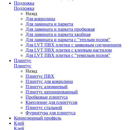
Подложка
Подложка
Назад
Для ковролина
Для ламината и паркета
Для ламината и паркета пробковая
Для ламината и паркета хвойная
Для ламината и паркета с "теплым полом"
Для LVT ПВХ плитки с замковым соединением
Для LVT ПВХ плитки с клеевым настилом
Для LVT ПВХ плитки с "темплым полом"
Плинтус
Плинтус
Назад
Плинтус ПВХ
Плинтус для ковролина
Плинтус алюмиевый
Плинтус шпонированный
Пробковые плинтуса
Крепление для плинтусов
Плинтус стальной
Фурнитура для плинтуса
Коннелюрный профиль
Клей
Клей