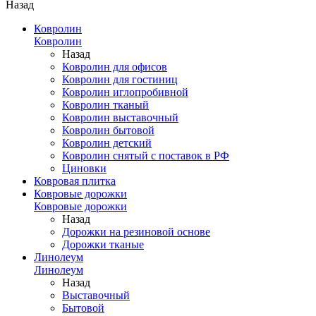
Назад
Ковролин
Ковролин
Назад
Ковролин для офисов
Ковролин для гостиниц
Ковролин иглопробивной
Ковролин тканый
Ковролин выставочный
Ковролин бытовой
Ковролин детский
Ковролин снятый с поставок в РФ
Циновки
Ковровая плитка
Ковровые дорожки
Ковровые дорожки
Назад
Дорожки на резиновой основе
Дорожки тканые
Линолеум
Линолеум
Назад
Выставочный
Бытовой