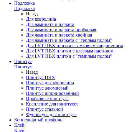
Подложка
Подложка
Назад
Для ковролина
Для ламината и паркета
Для ламината и паркета пробковая
Для ламината и паркета хвойная
Для ламината и паркета с "теплым полом"
Для LVT ПВХ плитки с замковым соединением
Для LVT ПВХ плитки с клеевым настилом
Для LVT ПВХ плитки с "темплым полом"
Плинтус
Плинтус
Назад
Плинтус ПВХ
Плинтус для ковролина
Плинтус алюмиевый
Плинтус шпонированный
Пробковые плинтуса
Крепление для плинтусов
Плинтус стальной
Фурнитура для плинтуса
Коннелюрный профиль
Клей
Клей