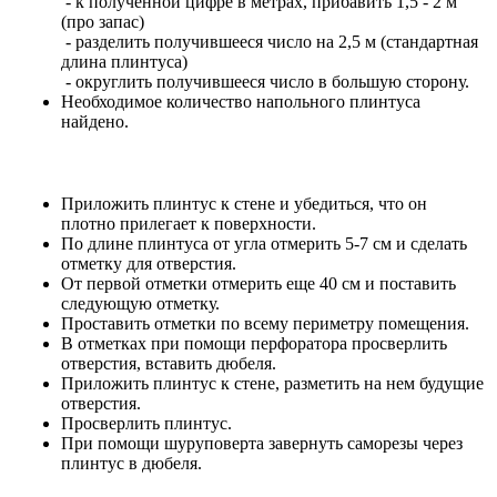
- к полученной цифре в метрах, прибавить 1,5 - 2 м
(про запас)
- разделить получившееся число на 2,5 м (стандартная
длина плинтуса)
- округлить получившееся число в большую сторону.
Необходимое количество напольного плинтуса
найдено.
Приложить плинтус к стене и убедиться, что он
плотно прилегает к поверхности.
По длине плинтуса от угла отмерить 5-7 см и сделать
отметку для отверстия.
От первой отметки отмерить еще 40 см и поставить
следующую отметку.
Проставить отметки по всему периметру помещения.
В отметках при помощи перфоратора просверлить
отверстия, вставить дюбеля.
Приложить плинтус к стене, разметить на нем будущие
отверстия.
Просверлить плинтус.
При помощи шуруповерта завернуть саморезы через
плинтус в дюбеля.