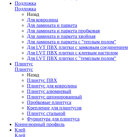
Подложка
Подложка
Назад
Для ковролина
Для ламината и паркета
Для ламината и паркета пробковая
Для ламината и паркета хвойная
Для ламината и паркета с "теплым полом"
Для LVT ПВХ плитки с замковым соединением
Для LVT ПВХ плитки с клеевым настилом
Для LVT ПВХ плитки с "темплым полом"
Плинтус
Плинтус
Назад
Плинтус ПВХ
Плинтус для ковролина
Плинтус алюмиевый
Плинтус шпонированный
Пробковые плинтуса
Крепление для плинтусов
Плинтус стальной
Фурнитура для плинтуса
Коннелюрный профиль
Клей
Клей