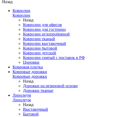
Назад
Ковролин
Ковролин
Назад
Ковролин для офисов
Ковролин для гостиниц
Ковролин иглопробивной
Ковролин тканый
Ковролин выставочный
Ковролин бытовой
Ковролин детский
Ковролин снятый с поставок в РФ
Циновки
Ковровая плитка
Ковровые дорожки
Ковровые дорожки
Назад
Дорожки на резиновой основе
Дорожки тканые
Линолеум
Линолеум
Назад
Выставочный
Бытовой