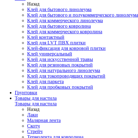
Назад
Клей для бытового линолеума
Клей для бытового и полукоммерческого линолеум
Клей для коммерческого линолеума
Клей для бытового ковролина
Клей для коммерческого ковролина
Клей контактный
Клей для LVT ПВХ плитки
Клей-фиксация для ковровой плитки
Клей универсальный
Клей для искусственной травы
Клей для резиновых покрытий
Клей для натурального линолеума
Клей для токопроводящих покрытий
Клей для паркета
Клей для пробковых покрытий
Грунтовки
Товары для настила
Товары для настила
Назад
Лаки
Малярная лента
Скотч
Стрейч
Термолента для ковролина