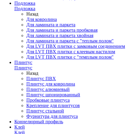
Подложка
Подложка
Назад
Для ковролина
Для ламината и паркета
Для ламината и паркета пробковая
Для ламината и паркета хвойная
Для ламината и паркета с "теплым полом"
Для LVT ПВХ плитки с замковым соединением
Для LVT ПВХ плитки с клеевым настилом
Для LVT ПВХ плитки с "темплым полом"
Плинтус
Плинтус
Назад
Плинтус ПВХ
Плинтус для ковролина
Плинтус алюмиевый
Плинтус шпонированный
Пробковые плинтуса
Крепление для плинтусов
Плинтус стальной
Фурнитура для плинтуса
Коннелюрный профиль
Клей
Клей