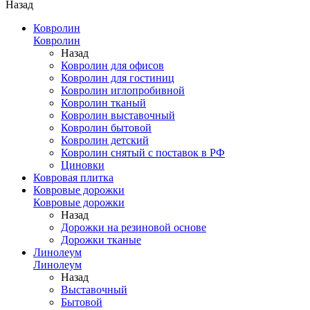
Назад
Ковролин
Ковролин
Назад
Ковролин для офисов
Ковролин для гостиниц
Ковролин иглопробивной
Ковролин тканый
Ковролин выставочный
Ковролин бытовой
Ковролин детский
Ковролин снятый с поставок в РФ
Циновки
Ковровая плитка
Ковровые дорожки
Ковровые дорожки
Назад
Дорожки на резиновой основе
Дорожки тканые
Линолеум
Линолеум
Назад
Выставочный
Бытовой