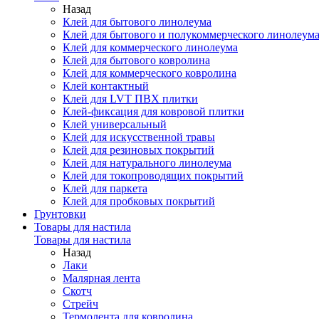
Назад
Клей для бытового линолеума
Клей для бытового и полукоммерческого линолеум
Клей для коммерческого линолеума
Клей для бытового ковролина
Клей для коммерческого ковролина
Клей контактный
Клей для LVT ПВХ плитки
Клей-фиксация для ковровой плитки
Клей универсальный
Клей для искусственной травы
Клей для резиновых покрытий
Клей для натурального линолеума
Клей для токопроводящих покрытий
Клей для паркета
Клей для пробковых покрытий
Грунтовки
Товары для настила
Товары для настила
Назад
Лаки
Малярная лента
Скотч
Стрейч
Термолента для ковролина