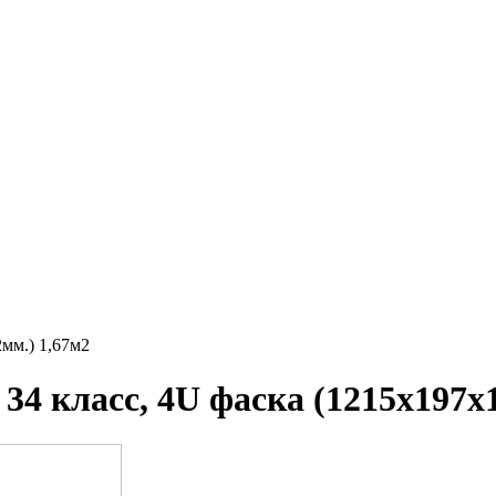
2мм.) 1,67м2
34 класс, 4U фаска (1215х197х