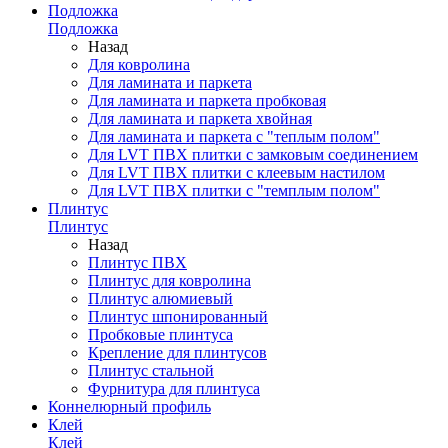
Подложка
Подложка
Назад
Для ковролина
Для ламината и паркета
Для ламината и паркета пробковая
Для ламината и паркета хвойная
Для ламината и паркета с "теплым полом"
Для LVT ПВХ плитки с замковым соединением
Для LVT ПВХ плитки с клеевым настилом
Для LVT ПВХ плитки с "темплым полом"
Плинтус
Плинтус
Назад
Плинтус ПВХ
Плинтус для ковролина
Плинтус алюмиевый
Плинтус шпонированный
Пробковые плинтуса
Крепление для плинтусов
Плинтус стальной
Фурнитура для плинтуса
Коннелюрный профиль
Клей
Клей