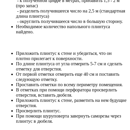
- к полученной цифре в метрах, прибавить 1,5 - 2 м
(про запас)
- разделить получившееся число на 2,5 м (стандартная
длина плинтуса)
- округлить получившееся число в большую сторону.
Необходимое количество напольного плинтуса
найдено.
Приложить плинтус к стене и убедиться, что он
плотно прилегает к поверхности.
По длине плинтуса от угла отмерить 5-7 см и сделать
отметку для отверстия.
От первой отметки отмерить еще 40 см и поставить
следующую отметку.
Проставить отметки по всему периметру помещения.
В отметках при помощи перфоратора просверлить
отверстия, вставить дюбеля.
Приложить плинтус к стене, разметить на нем будущие
отверстия.
Просверлить плинтус.
При помощи шуруповерта завернуть саморезы через
плинтус в дюбеля.