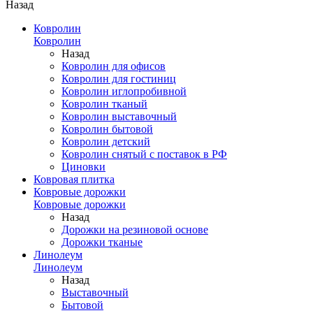
Назад
Ковролин
Ковролин
Назад
Ковролин для офисов
Ковролин для гостиниц
Ковролин иглопробивной
Ковролин тканый
Ковролин выставочный
Ковролин бытовой
Ковролин детский
Ковролин снятый с поставок в РФ
Циновки
Ковровая плитка
Ковровые дорожки
Ковровые дорожки
Назад
Дорожки на резиновой основе
Дорожки тканые
Линолеум
Линолеум
Назад
Выставочный
Бытовой