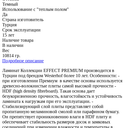
Темный
Использование с "теплым полом"
Да
Страна изготовитель
Турция
Срок эксплуатации
15 лет
Наличие товара
В наличии
Вес
10814 гр.
Подробное описание
Ламинат Коллекции EFFECT PREMIUM производится в
Турции под брендом Westerhof более 10 лет. Особенности: -
при изготовлении Премиум в качестве основы используется
древесно-волокнистые плиты самой высокой прочности -
HDF (high density fibreboard). Такая основа дает
безукоризненною прочность, влагостойкость и устойчивость
ламината к нагрузкам при его эксплуатации. -
Стабилизирующий слой плиты представляет собой
пропитанную меламиновой смолой или парафином бумагу.
Он препятствует проникновению влаги в HDF плиту и
обеспечивает стабильность размеров досок и замковых
соединений при изменении влажности и температуры в