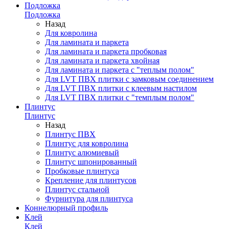
Подложка
Подложка
Назад
Для ковролина
Для ламината и паркета
Для ламината и паркета пробковая
Для ламината и паркета хвойная
Для ламината и паркета с "теплым полом"
Для LVT ПВХ плитки с замковым соединением
Для LVT ПВХ плитки с клеевым настилом
Для LVT ПВХ плитки с "темплым полом"
Плинтус
Плинтус
Назад
Плинтус ПВХ
Плинтус для ковролина
Плинтус алюмиевый
Плинтус шпонированный
Пробковые плинтуса
Крепление для плинтусов
Плинтус стальной
Фурнитура для плинтуса
Коннелюрный профиль
Клей
Клей