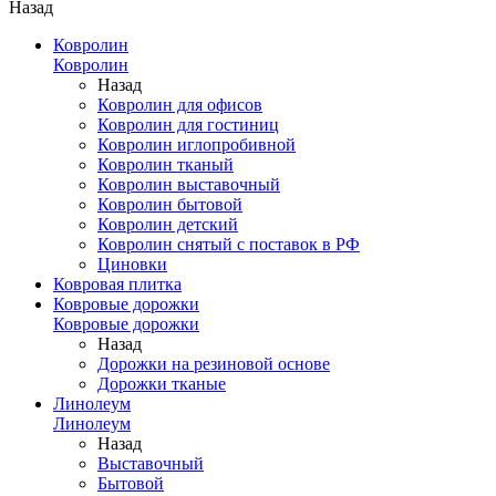
Назад
Ковролин
Ковролин
Назад
Ковролин для офисов
Ковролин для гостиниц
Ковролин иглопробивной
Ковролин тканый
Ковролин выставочный
Ковролин бытовой
Ковролин детский
Ковролин снятый с поставок в РФ
Циновки
Ковровая плитка
Ковровые дорожки
Ковровые дорожки
Назад
Дорожки на резиновой основе
Дорожки тканые
Линолеум
Линолеум
Назад
Выставочный
Бытовой