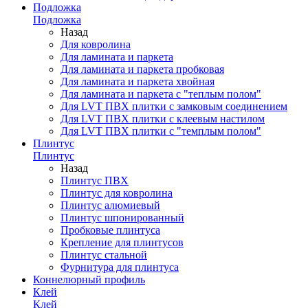
Подложка
Подложка
Назад
Для ковролина
Для ламината и паркета
Для ламината и паркета пробковая
Для ламината и паркета хвойная
Для ламината и паркета с "теплым полом"
Для LVT ПВХ плитки с замковым соединением
Для LVT ПВХ плитки с клеевым настилом
Для LVT ПВХ плитки с "темплым полом"
Плинтус
Плинтус
Назад
Плинтус ПВХ
Плинтус для ковролина
Плинтус алюмиевый
Плинтус шпонированный
Пробковые плинтуса
Крепление для плинтусов
Плинтус стальной
Фурнитура для плинтуса
Коннелюрный профиль
Клей
Клей