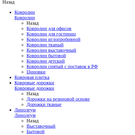
Назад
Ковролин
Ковролин
Назад
Ковролин для офисов
Ковролин для гостиниц
Ковролин иглопробивной
Ковролин тканый
Ковролин выставочный
Ковролин бытовой
Ковролин детский
Ковролин снятый с поставок в РФ
Циновки
Ковровая плитка
Ковровые дорожки
Ковровые дорожки
Назад
Дорожки на резиновой основе
Дорожки тканые
Линолеум
Линолеум
Назад
Выставочный
Бытовой