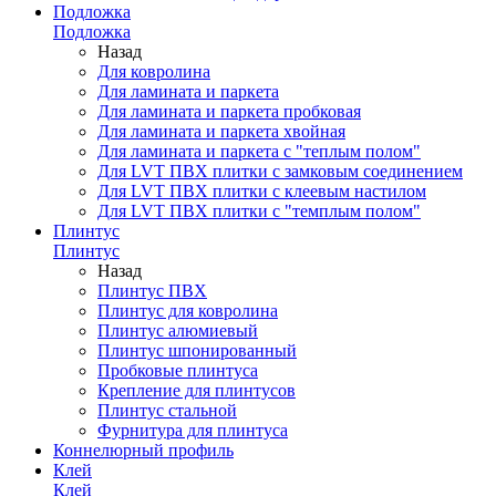
Подложка
Подложка
Назад
Для ковролина
Для ламината и паркета
Для ламината и паркета пробковая
Для ламината и паркета хвойная
Для ламината и паркета с "теплым полом"
Для LVT ПВХ плитки с замковым соединением
Для LVT ПВХ плитки с клеевым настилом
Для LVT ПВХ плитки с "темплым полом"
Плинтус
Плинтус
Назад
Плинтус ПВХ
Плинтус для ковролина
Плинтус алюмиевый
Плинтус шпонированный
Пробковые плинтуса
Крепление для плинтусов
Плинтус стальной
Фурнитура для плинтуса
Коннелюрный профиль
Клей
Клей