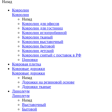
Назад
Ковролин
Ковролин
Назад
Ковролин для офисов
Ковролин для гостиниц
Ковролин иглопробивной
Ковролин тканый
Ковролин выставочный
Ковролин бытовой
Ковролин детский
Ковролин снятый с поставок в РФ
Циновки
Ковровая плитка
Ковровые дорожки
Ковровые дорожки
Назад
Дорожки на резиновой основе
Дорожки тканые
Линолеум
Линолеум
Назад
Выставочный
Бытовой