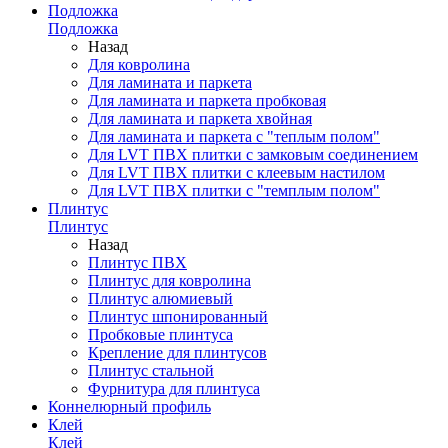
Подложка
Подложка
Назад
Для ковролина
Для ламината и паркета
Для ламината и паркета пробковая
Для ламината и паркета хвойная
Для ламината и паркета с "теплым полом"
Для LVT ПВХ плитки с замковым соединением
Для LVT ПВХ плитки с клеевым настилом
Для LVT ПВХ плитки с "темплым полом"
Плинтус
Плинтус
Назад
Плинтус ПВХ
Плинтус для ковролина
Плинтус алюмиевый
Плинтус шпонированный
Пробковые плинтуса
Крепление для плинтусов
Плинтус стальной
Фурнитура для плинтуса
Коннелюрный профиль
Клей
Клей