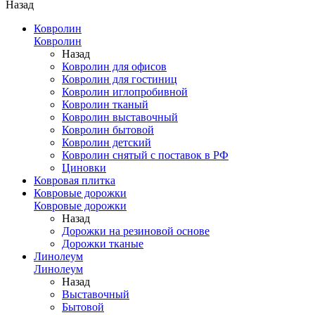
Назад
Ковролин
Ковролин
Назад
Ковролин для офисов
Ковролин для гостиниц
Ковролин иглопробивной
Ковролин тканый
Ковролин выставочный
Ковролин бытовой
Ковролин детский
Ковролин снятый с поставок в РФ
Циновки
Ковровая плитка
Ковровые дорожки
Ковровые дорожки
Назад
Дорожки на резиновой основе
Дорожки тканые
Линолеум
Линолеум
Назад
Выставочный
Бытовой