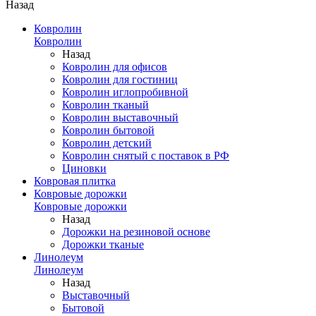
Назад
Ковролин
Ковролин
Назад
Ковролин для офисов
Ковролин для гостиниц
Ковролин иглопробивной
Ковролин тканый
Ковролин выставочный
Ковролин бытовой
Ковролин детский
Ковролин снятый с поставок в РФ
Циновки
Ковровая плитка
Ковровые дорожки
Ковровые дорожки
Назад
Дорожки на резиновой основе
Дорожки тканые
Линолеум
Линолеум
Назад
Выставочный
Бытовой