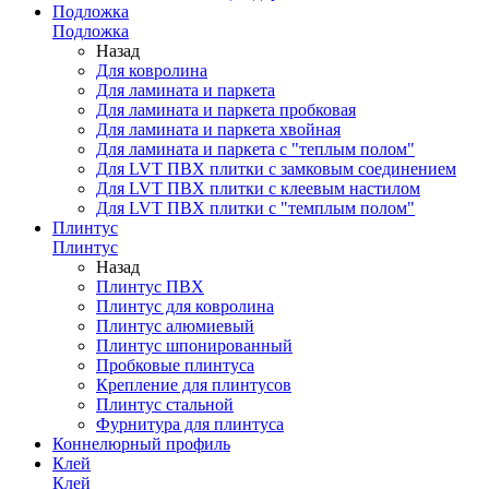
Подложка
Подложка
Назад
Для ковролина
Для ламината и паркета
Для ламината и паркета пробковая
Для ламината и паркета хвойная
Для ламината и паркета с "теплым полом"
Для LVT ПВХ плитки с замковым соединением
Для LVT ПВХ плитки с клеевым настилом
Для LVT ПВХ плитки с "темплым полом"
Плинтус
Плинтус
Назад
Плинтус ПВХ
Плинтус для ковролина
Плинтус алюмиевый
Плинтус шпонированный
Пробковые плинтуса
Крепление для плинтусов
Плинтус стальной
Фурнитура для плинтуса
Коннелюрный профиль
Клей
Клей