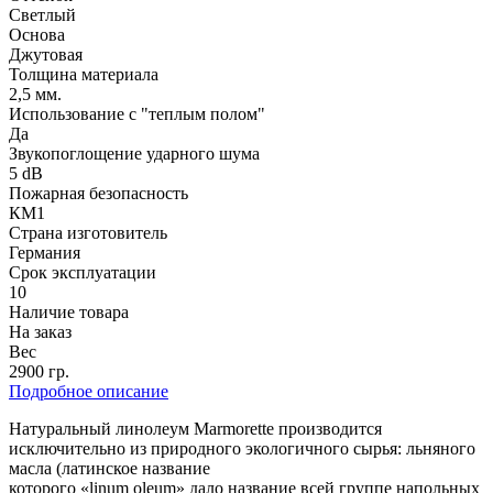
Светлый
Основа
Джутовая
Толщина материала
2,5 мм.
Использование с "теплым полом"
Да
Звукопоглощение ударного шума
5 dB
Пожарная безопасность
КМ1
Страна изготовитель
Германия
Срок эксплуатации
10
Наличие товара
На заказ
Вес
2900 гр.
Подробное описание
Натуральный линолеум Marmorette производится
исключительно из природного экологичного сырья: льняного
масла (латинское название
которого «linum oleum» дало название всей группе напольных