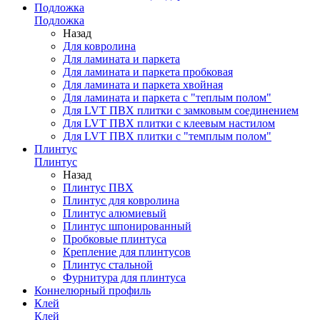
Подложка
Подложка
Назад
Для ковролина
Для ламината и паркета
Для ламината и паркета пробковая
Для ламината и паркета хвойная
Для ламината и паркета с "теплым полом"
Для LVT ПВХ плитки с замковым соединением
Для LVT ПВХ плитки с клеевым настилом
Для LVT ПВХ плитки с "темплым полом"
Плинтус
Плинтус
Назад
Плинтус ПВХ
Плинтус для ковролина
Плинтус алюмиевый
Плинтус шпонированный
Пробковые плинтуса
Крепление для плинтусов
Плинтус стальной
Фурнитура для плинтуса
Коннелюрный профиль
Клей
Клей