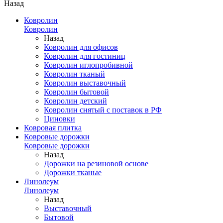
Назад
Ковролин
Ковролин
Назад
Ковролин для офисов
Ковролин для гостиниц
Ковролин иглопробивной
Ковролин тканый
Ковролин выставочный
Ковролин бытовой
Ковролин детский
Ковролин снятый с поставок в РФ
Циновки
Ковровая плитка
Ковровые дорожки
Ковровые дорожки
Назад
Дорожки на резиновой основе
Дорожки тканые
Линолеум
Линолеум
Назад
Выставочный
Бытовой