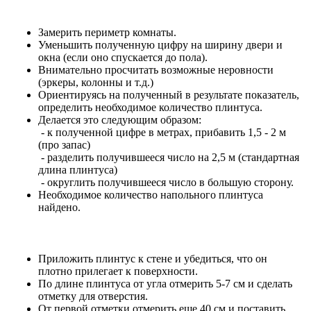
Замерить периметр комнаты.
Уменьшить полученную цифру на ширину двери и
окна (если оно спускается до пола).
Внимательно просчитать возможные неровности
(эркеры, колонны и т.д.)
Ориентируясь на полученный в результате показатель,
определить необходимое количество плинтуса.
Делается это следующим образом:
- к полученной цифре в метрах, прибавить 1,5 - 2 м
(про запас)
- разделить получившееся число на 2,5 м (стандартная
длина плинтуса)
- округлить получившееся число в большую сторону.
Необходимое количество напольного плинтуса
найдено.
Приложить плинтус к стене и убедиться, что он
плотно прилегает к поверхности.
По длине плинтуса от угла отмерить 5-7 см и сделать
отметку для отверстия.
От первой отметки отмерить еще 40 см и поставить