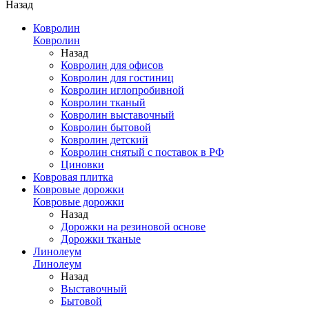
Назад
Ковролин
Ковролин
Назад
Ковролин для офисов
Ковролин для гостиниц
Ковролин иглопробивной
Ковролин тканый
Ковролин выставочный
Ковролин бытовой
Ковролин детский
Ковролин снятый с поставок в РФ
Циновки
Ковровая плитка
Ковровые дорожки
Ковровые дорожки
Назад
Дорожки на резиновой основе
Дорожки тканые
Линолеум
Линолеум
Назад
Выставочный
Бытовой