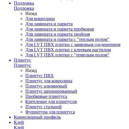
Подложка
Подложка
Назад
Для ковролина
Для ламината и паркета
Для ламината и паркета пробковая
Для ламината и паркета хвойная
Для ламината и паркета с "теплым полом"
Для LVT ПВХ плитки с замковым соединением
Для LVT ПВХ плитки с клеевым настилом
Для LVT ПВХ плитки с "темплым полом"
Плинтус
Плинтус
Назад
Плинтус ПВХ
Плинтус для ковролина
Плинтус алюмиевый
Плинтус шпонированный
Пробковые плинтуса
Крепление для плинтусов
Плинтус стальной
Фурнитура для плинтуса
Коннелюрный профиль
Клей
Клей