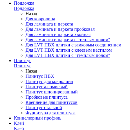
Подложка
Подложка
Назад
Для ковролина
Для ламината и паркета
Для ламината и паркета пробковая
Для ламината и паркета хвойная
Для ламината и паркета с "теплым полом"
Для LVT ПВХ плитки с замковым соединением
Для LVT ПВХ плитки с клеевым настилом
Для LVT ПВХ плитки с "темплым полом"
Плинтус
Плинтус
Назад
Плинтус ПВХ
Плинтус для ковролина
Плинтус алюмиевый
Плинтус шпонированный
Пробковые плинтуса
Крепление для плинтусов
Плинтус стальной
Фурнитура для плинтуса
Коннелюрный профиль
Клей
Клей