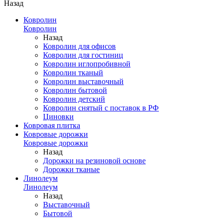
Назад
Ковролин
Ковролин
Назад
Ковролин для офисов
Ковролин для гостиниц
Ковролин иглопробивной
Ковролин тканый
Ковролин выставочный
Ковролин бытовой
Ковролин детский
Ковролин снятый с поставок в РФ
Циновки
Ковровая плитка
Ковровые дорожки
Ковровые дорожки
Назад
Дорожки на резиновой основе
Дорожки тканые
Линолеум
Линолеум
Назад
Выставочный
Бытовой