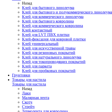
Назад
Клей для бытового линолеума
Клей для бытового и полукоммерческого линолеум
Клей для коммерческого линолеума
Клей для бытового ковролина
Клей для коммерческого ковролина
Клей контактный
Клей для LVT ПВХ плитки
Клей-фиксация для ковровой плитки
Клей универсальный
Клей для искусственной травы
Клей для резиновых покрытий
Клей для натурального линолеума
Клей для токопроводящих покрытий
Клей для паркета
Клей для пробковых покрытий
Грунтовки
Товары для настила
Товары для настила
Назад
Лаки
Малярная лента
Скотч
Стрейч
Термолента для ковролина