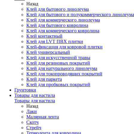
Назад
Клей для бытового линолеума
Клей для бытового и полукоммерческого линолеум
Клей для коммерческого линолеума
Клей для бытового ковролина
Клей для коммерческого ковролина
Клей контактный
Клей для LVT ПВХ плитки
Клей-фиксация для ковровой плитки
Клей универсальный
Клей для искусственной травы
Клей для резиновых покрытий
Клей для натурального линолеума
Клей для токопроводящих покрытий
Клей для паркета
Клей для пробковых покрытий
Грунтовки
Товары для настила
Товары для настила
Назад
Лаки
Малярная лента
Скотч
Стрейч
Термолента для ковролина