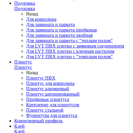
Подложка
Подложка
Назад
Для ковролина
Для ламината и паркета
Для ламината и паркета пробковая
Для ламината и паркета хвойная
Для ламината и паркета с "теплым полом"
Для LVT ПВХ плитки с замковым соединением
Для LVT ПВХ плитки с клеевым настилом
Для LVT ПВХ плитки с "темплым полом"
Плинтус
Плинтус
Назад
Плинтус ПВХ
Плинтус для ковролина
Плинтус алюмиевый
Плинтус шпонированный
Пробковые плинтуса
Крепление для плинтусов
Плинтус стальной
Фурнитура для плинтуса
Коннелюрный профиль
Клей
Клей