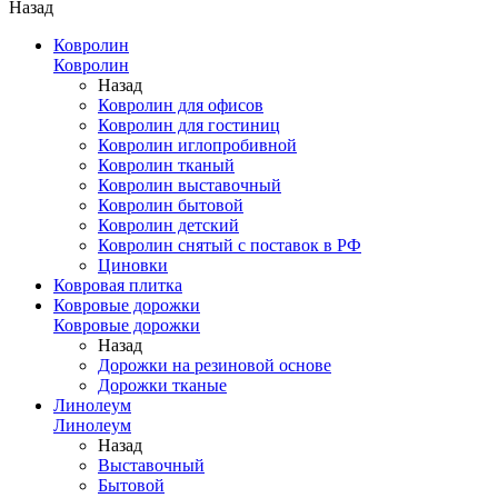
Назад
Ковролин
Ковролин
Назад
Ковролин для офисов
Ковролин для гостиниц
Ковролин иглопробивной
Ковролин тканый
Ковролин выставочный
Ковролин бытовой
Ковролин детский
Ковролин снятый с поставок в РФ
Циновки
Ковровая плитка
Ковровые дорожки
Ковровые дорожки
Назад
Дорожки на резиновой основе
Дорожки тканые
Линолеум
Линолеум
Назад
Выставочный
Бытовой