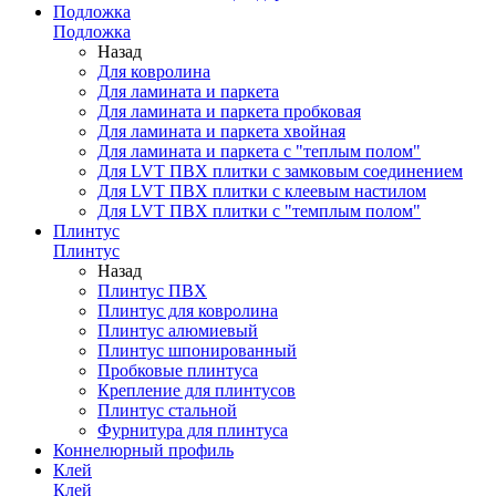
Подложка
Подложка
Назад
Для ковролина
Для ламината и паркета
Для ламината и паркета пробковая
Для ламината и паркета хвойная
Для ламината и паркета с "теплым полом"
Для LVT ПВХ плитки с замковым соединением
Для LVT ПВХ плитки с клеевым настилом
Для LVT ПВХ плитки с "темплым полом"
Плинтус
Плинтус
Назад
Плинтус ПВХ
Плинтус для ковролина
Плинтус алюмиевый
Плинтус шпонированный
Пробковые плинтуса
Крепление для плинтусов
Плинтус стальной
Фурнитура для плинтуса
Коннелюрный профиль
Клей
Клей