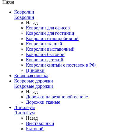
Назад
Ковролин
Ковролин
Назад
Ковролин для офисов
Ковролин для гостиниц
Ковролин иглопробивной
Ковролин тканый
Ковролин выставочный
Ковролин бытовой
Ковролин детский
Ковролин снятый с поставок в РФ
Циновки
Ковровая плитка
Ковровые дорожки
Ковровые дорожки
Назад
Дорожки на резиновой основе
Дорожки тканые
Линолеум
Линолеум
Назад
Выставочный
Бытовой